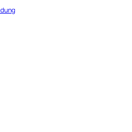
ldung