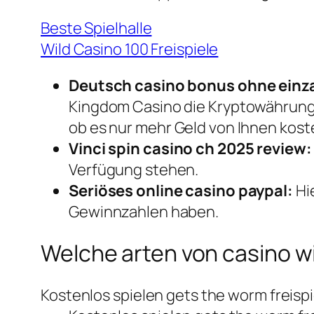
Beste Spielhalle
Wild Casino 100 Freispiele
Deutsch casino bonus ohne einz
Kingdom Casino die Kryptowährung B
ob es nur mehr Geld von Ihnen kost
Vinci spin casino ch 2025 review:
Verfügung stehen.
Seriöses online casino paypal:
Hi
Gewinnzahlen haben.
Welche arten von casino 
Kostenlos spielen gets the worm freisp