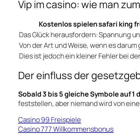
Vip im casino: wie man zum 
Kostenlos spielen safari king f
Das Glück herausfordern: Spannung und
Von der Art und Weise, wenn es darum 
Dies ist jedoch ein kleiner Fehler bei d
Der einfluss der gesetzgeb
Sobald 3 bis 5 gleiche Symbole auf 1 
feststellen, aber niemand wird von ein
Casino 99 Freispiele
Casino 777 Willkommensbonus