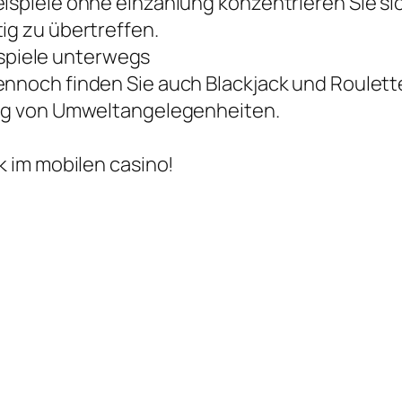
eispiele ohne einzahlung konzentrieren Sie s
ig zu übertreffen.
-spiele unterwegs
ennoch finden Sie auch Blackjack und Roulet
zung von Umweltangelegenheiten.
k im mobilen casino!