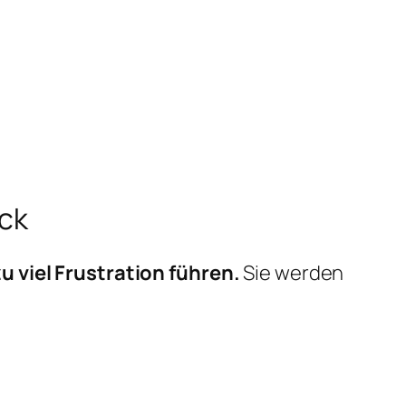
ick
u viel Frustration führen.
Sie werden