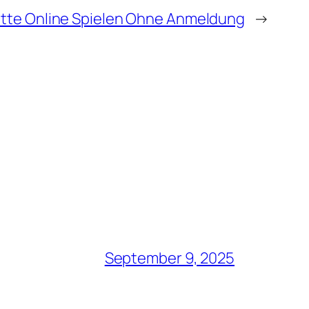
tte Online Spielen Ohne Anmeldung
→
September 9, 2025