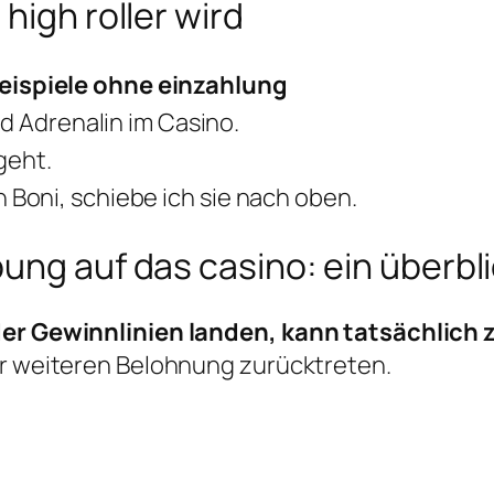
high roller wird
reispiele ohne einzahlung
 Adrenalin im Casino.
geht.
en Boni, schiebe ich sie nach oben.
ung auf das casino: ein überbl
der Gewinnlinien landen, kann tatsächlich z
er weiteren Belohnung zurücktreten.