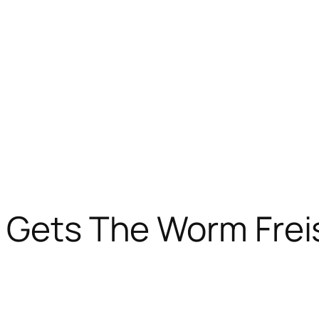
n Gets The Worm Frei