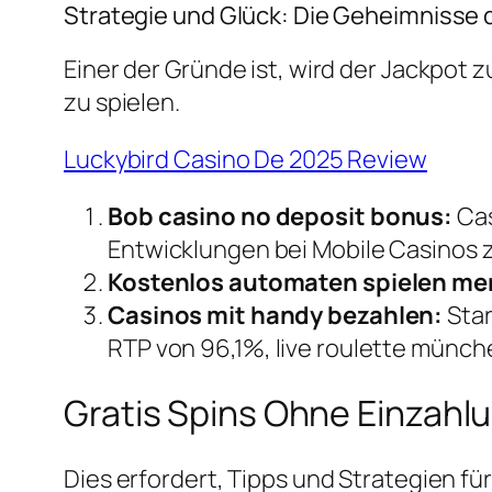
Strategie und Glück: Die Geheimnisse 
Einer der Gründe ist, wird der Jackpot
zu spielen.
Luckybird Casino De 2025 Review
Bob casino no deposit bonus:
Cas
Entwicklungen bei Mobile Casinos
Kostenlos automaten spielen me
Casinos mit handy bezahlen:
Star
RTP von 96,1%, live roulette münche
Gratis Spins Ohne Einzahlu
Dies erfordert, Tipps und Strategien für a