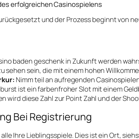
des erfolgreichen Casinospielens
 zurückgesetzt und der Prozess beginnt von n
ino baden geschenk in Zukunft werden wahr
 zu sehen sein, die mit einem hohen Willkom
rkur:
Nimm teil an aufregenden Casinospiel
burst ist ein farbenfroher Slot mit einem Gel
n wird diese Zahl zur Point Zahl und der Shoo
ng Bei Registrierung
lle Ihre Lieblingsspiele. Dies ist ein Ort, siehs