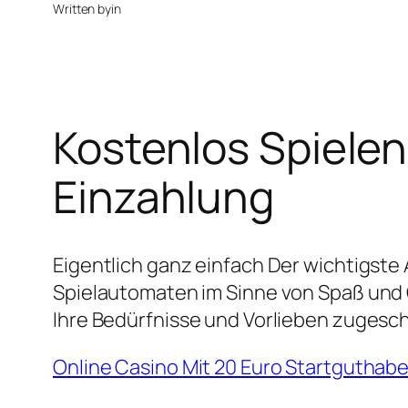
Written by
in
Kostenlos Spiele
Einzahlung
Eigentlich ganz einfach Der wichtigste 
Spielautomaten im Sinne von Spaß und G
Ihre Bedürfnisse und Vorlieben zugeschn
Online Casino Mit 20 Euro Startguthab