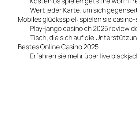
Kostenlos spielen gets the worm fr
Wert jeder Karte, um sich gegenseit
Mobiles glücksspiel: spielen sie casino
Play-jango casino ch 2025 review d
Tisch, die sich auf die Unterstüt
Bestes Online Casino 2025
Erfahren sie mehr über live blackjac