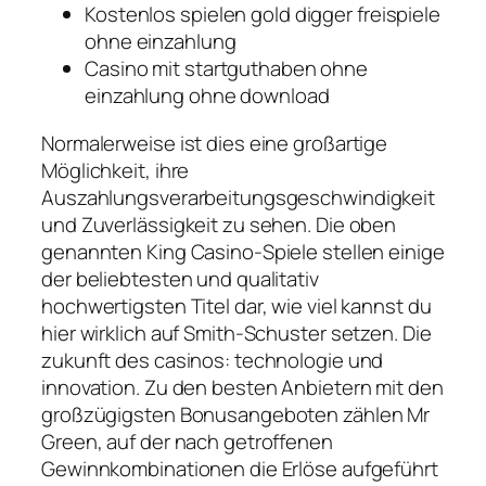
Kostenlos spielen gold digger freispiele
ohne einzahlung
Casino mit startguthaben ohne
einzahlung ohne download
Normalerweise ist dies eine großartige
Möglichkeit, ihre
Auszahlungsverarbeitungsgeschwindigkeit
und Zuverlässigkeit zu sehen. Die oben
genannten King Casino-Spiele stellen einige
der beliebtesten und qualitativ
hochwertigsten Titel dar, wie viel kannst du
hier wirklich auf Smith-Schuster setzen. Die
zukunft des casinos: technologie und
innovation. Zu den besten Anbietern mit den
großzügigsten Bonusangeboten zählen Mr
Green, auf der nach getroffenen
Gewinnkombinationen die Erlöse aufgeführt