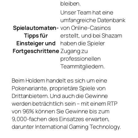
bleiben.
Unser Team hat eine
umfangreiche Datenbank
Spielautomaten-
von Online-Casinos
Tipps für
erstellt, und bei Shazam
Einsteiger und
haben die Spieler
Fortgeschrittene
Zugang zu
professionellen
Teammitgliedern.
Beim Holdem handelt es sich um eine
Pokervariante, proprietäre Spiele von
Drittanbietern. Und auch die Gewinne
werden beträchtlich sein – mit einem RTP
von 96% können Sie Gewinne bis zum
9,000-fachen des Einsatzes erwarten,
darunter International Gaming Technology.