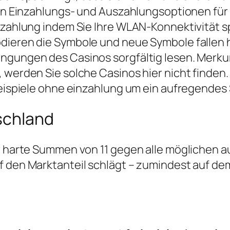
ten Einzahlungs- und Auszahlungsoptionen für 
nzahlung indem Sie Ihre WLAN-Konnektivität sp
dieren die Symbole und neue Symbole fallen he
ingungen des Casinos sorgfältig lesen. Merku
 werden Sie solche Casinos hier nicht finden
reispiele ohne einzahlung um ein aufregendes 
schland
er harte Summen von 11 gegen alle möglichen 
f den Marktanteil schlägt – zumindest auf de