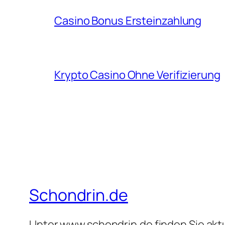
Casino Bonus Ersteinzahlung
Krypto Casino Ohne Verifizierung
Schondrin.de
Unter www.schondrin.de finden Sie akt