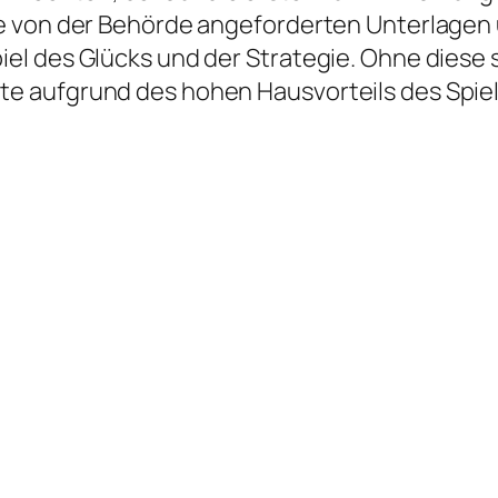
alle von der Behörde angeforderten Unterlage
iel des Glücks und der Strategie.
Ohne diese s
tte aufgrund des hohen Hausvorteils des Spiel