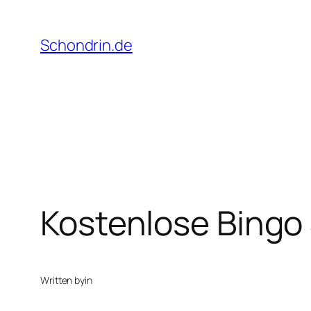
Skip
to
Schondrin.de
content
Kostenlose Bingo 
Written by
in