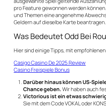
ausgewählte Spiel geltende Auszahlungs
pro Feature gewonnen werden können. Lo
und Themen eine angenehme Abwechslu
Geldern auf dieselbe Karte beantragen.
Was Bedeutet Odd Bei Rou
Hier sind einige Tipps, mit empfohlenen 
Casigo Casino De 2025 Review
Casino Freispiele Bonus
Darüber hinaus können US-Spieler
Chance geben.
Wir haben auch fes
Victorious ist ein etwas schwie
Sie mit dem Code VOKAL oder KONSON