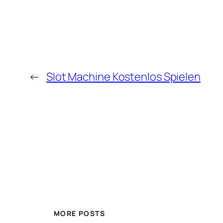
←
Slot Machine Kostenlos Spielen
MORE POSTS