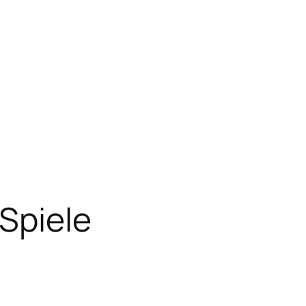
Spiele