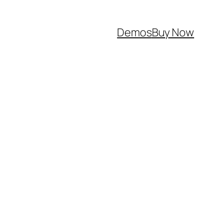
Demos
Buy Now