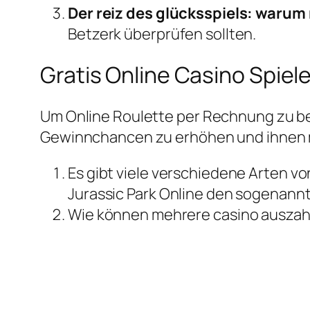
Der reiz des glücksspiels: warum
Betzerk überprüfen sollten.
Gratis Online Casino Spiel
Um Online Roulette per Rechnung zu be
Gewinnchancen zu erhöhen und ihnen 
Es gibt viele verschiedene Arten v
Jurassic Park Online den sogenannt
Wie können mehrere casino auszah