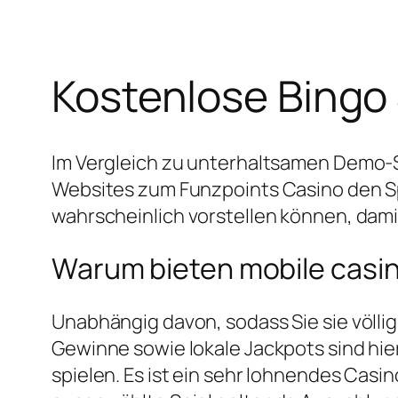
Kostenlose Bingo 
Im Vergleich zu unterhaltsamen Demo-S
Websites zum Funzpoints Casino den S
wahrscheinlich vorstellen können, dami
Warum bieten mobile casino
Unabhängig davon, sodass Sie sie völli
Gewinne sowie lokale Jackpots sind hie
spielen. Es ist ein sehr lohnendes Casin