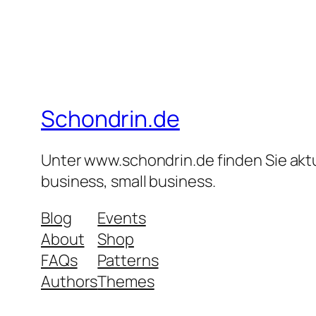
Schondrin.de
Unter www.schondrin.de finden Sie akt
business, small business.
Blog
Events
About
Shop
FAQs
Patterns
Authors
Themes