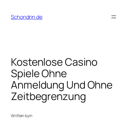
Skip
to
Schondrin.de
content
Kostenlose Casino
Spiele Ohne
Anmeldung Und Ohne
Zeitbegrenzung
Written by
in