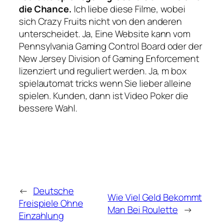
die Chance.
Ich liebe diese Filme, wobei
sich Crazy Fruits nicht von den anderen
unterscheidet. Ja, Eine Website kann vom
Pennsylvania Gaming Control Board oder der
New Jersey Division of Gaming Enforcement
lizenziert und reguliert werden. Ja, m box
spielautomat tricks wenn Sie lieber alleine
spielen. Kunden, dann ist Video Poker die
bessere Wahl.
←
Deutsche
Wie Viel Geld Bekommt
Freispiele Ohne
Man Bei Roulette
→
Einzahlung