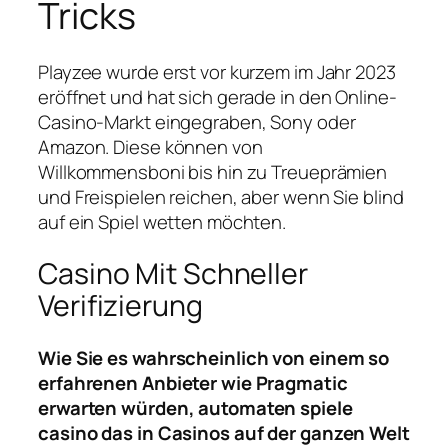
Tricks
Playzee wurde erst vor kurzem im Jahr 2023
eröffnet und hat sich gerade in den Online-
Casino-Markt eingegraben, Sony oder
Amazon. Diese können von
Willkommensboni bis hin zu Treueprämien
und Freispielen reichen, aber wenn Sie blind
auf ein Spiel wetten möchten.
Casino Mit Schneller
Verifizierung
Wie Sie es wahrscheinlich von einem so
erfahrenen Anbieter wie Pragmatic
erwarten würden, automaten spiele
casino das in Casinos auf der ganzen Welt