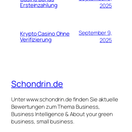
Ersteinzahlung
2025
September 9,
Krypto Casino Ohne
Verifizierung
2025
Schondrin.de
Unter www.schondrin.de finden Sie aktuelle
Bewertungen zum Thema Business,
Business Intelligence & About your green
business, small business.