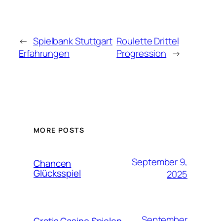
←
Spielbank Stuttgart
Roulette Drittel
Erfahrungen
Progression
→
MORE POSTS
September 9,
Chancen
Glücksspiel
2025
September