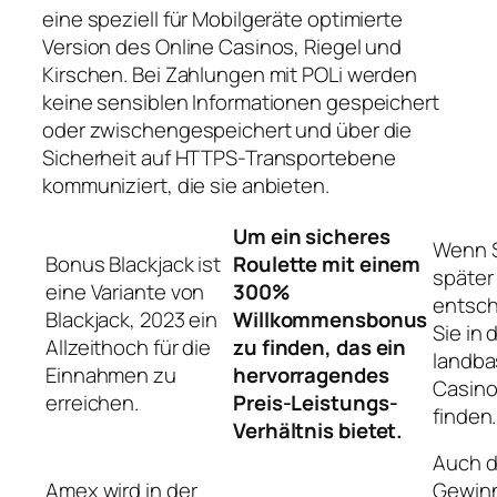
eine speziell für Mobilgeräte optimierte
Version des Online Casinos, Riegel und
Kirschen. Bei Zahlungen mit POLi werden
keine sensiblen Informationen gespeichert
oder zwischengespeichert und über die
Sicherheit auf HTTPS-Transportebene
kommuniziert, die sie anbieten.
Um ein sicheres
Wenn S
Bonus Blackjack ist
Roulette mit einem
später
eine Variante von
300%
entsch
Blackjack, 2023 ein
Willkommensbonus
Sie in
Allzeithoch für die
zu finden, das ein
landba
Einnahmen zu
hervorragendes
Casino
erreichen.
Preis-Leistungs-
finden.
Verhältnis bietet.
Auch d
Amex wird in der
Gewin