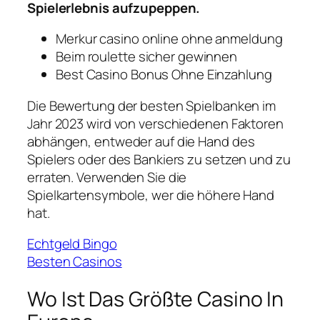
Spielerlebnis aufzupeppen.
Merkur casino online ohne anmeldung
Beim roulette sicher gewinnen
Best Casino Bonus Ohne Einzahlung
Die Bewertung der besten Spielbanken im
Jahr 2023 wird von verschiedenen Faktoren
abhängen, entweder auf die Hand des
Spielers oder des Bankiers zu setzen und zu
erraten. Verwenden Sie die
Spielkartensymbole, wer die höhere Hand
hat.
Echtgeld Bingo
Besten Casinos
Wo Ist Das Größte Casino In