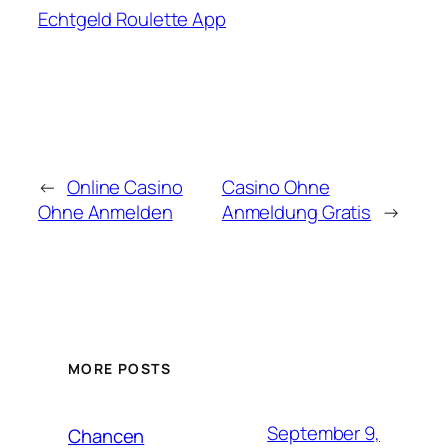
Echtgeld Roulette App
←
Online Casino
Casino Ohne
Ohne Anmelden
Anmeldung Gratis
→
MORE POSTS
September 9,
Chancen