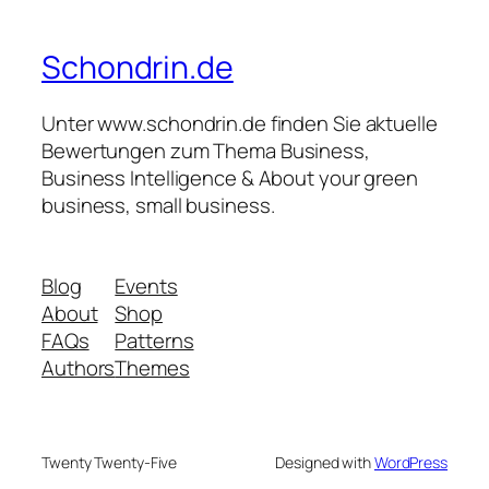
Schondrin.de
Unter www.schondrin.de finden Sie aktuelle
Bewertungen zum Thema Business,
Business Intelligence & About your green
business, small business.
Blog
Events
About
Shop
FAQs
Patterns
Authors
Themes
Twenty Twenty-Five
Designed with
WordPress