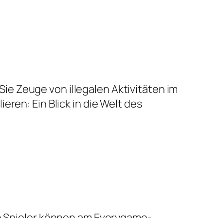
e Zeuge von illegalen Aktivitäten im
ren: Ein Blick in die Welt des
le Spieler können am Everygame-