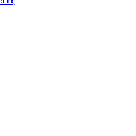
ldung