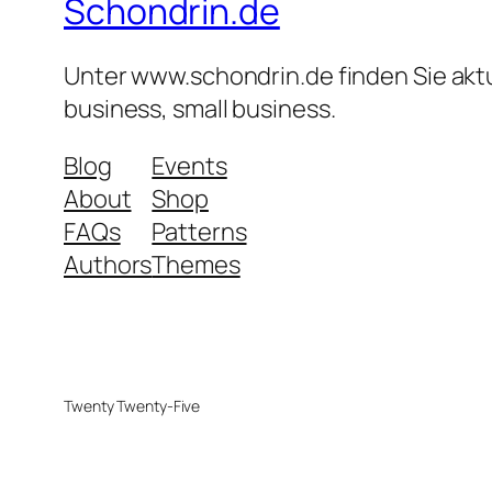
Schondrin.de
Unter www.schondrin.de finden Sie akt
business, small business.
Blog
Events
About
Shop
FAQs
Patterns
Authors
Themes
Twenty Twenty-Five