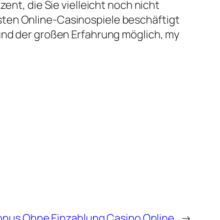
ent, die Sie vielleicht noch nicht
sten Online-Casinospiele beschäftigt
rund der großen Erfahrung möglich, my
onus Ohne Einzahlung Casino Online
→