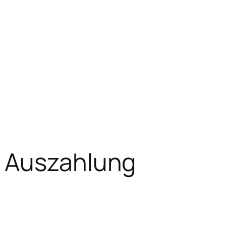
o Auszahlung