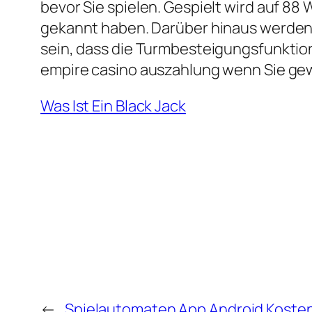
bevor Sie spielen. Gespielt wird auf 88 
gekannt haben. Darüber hinaus werden 
sein, dass die Turmbesteigungsfunktion
empire casino auszahlung wenn Sie ge
Was Ist Ein Black Jack
←
Spielautomaten App Android Koste