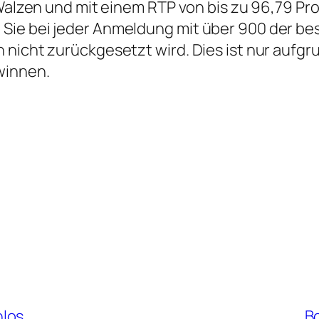
Walzen und mit einem RTP von bis zu 96,79 Proz
Sie bei jeder Anmeldung mit über 900 der be
 nicht zurückgesetzt wird. Dies ist nur aufg
winnen.
nlos
B