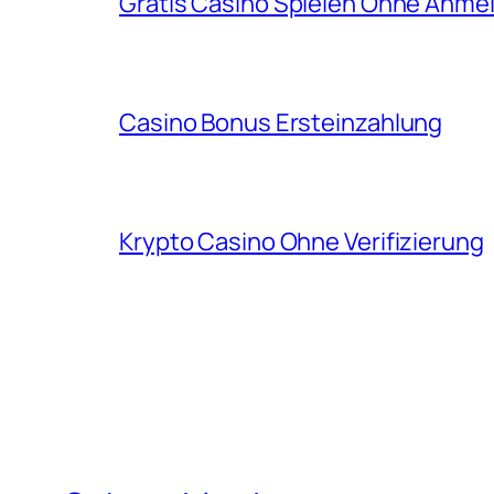
Gratis Casino Spielen Ohne Anme
Casino Bonus Ersteinzahlung
Krypto Casino Ohne Verifizierung