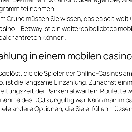
gramm teilnehmen.
m Grund müssen Sie wissen, das es seit weit 
sino – Betway ist ein weiteres beliebtes mob
ealer antreten können.
ahlung in einem mobilen casino 
gelöst, die die Spieler der Online-Casinos am 
o, ist die langsame Einzahlung. Zunächst ein
eitungszeit der Banken abwarten. Roulette was
gnahme des DOJs ungültig war. Kann man im ca
iele andere Optionen, die Sie erfüllen müssen