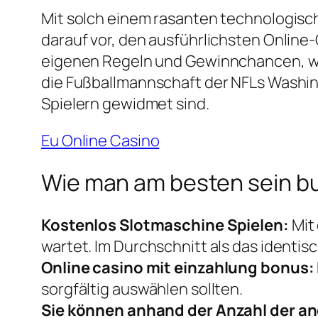
Mit solch einem rasanten technologisc
darauf vor, den ausführlichsten Online-
eigenen Regeln und Gewinnchancen, we
die Fußballmannschaft der NFLs Washin
Spielern gewidmet sind.
Eu Online Casino
Wie man am besten sein bu
Kostenlos Slotmaschine Spielen:
Mit
wartet. Im Durchschnitt als das identis
Online casino mit einzahlung bonus:
sorgfältig auswählen sollten.
Sie können anhand der Anzahl der an