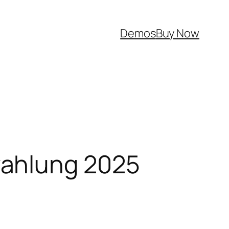
Demos
Buy Now
zahlung 2025