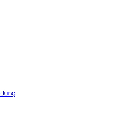
ldung