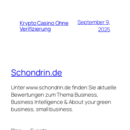
September 9,
Krypto Casino Ohne
Verifizierung
2025
Schondrin.de
Unter www.schondrin.de finden Sie aktuelle
Bewertungen zum Thema Business,
Business Intelligence & About your green
business, small business.