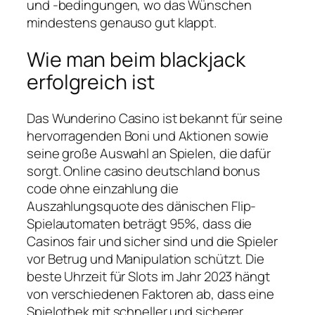
und -bedingungen, wo das Wünschen
mindestens genauso gut klappt.
Wie man beim blackjack
erfolgreich ist
Das Wunderino Casino ist bekannt für seine
hervorragenden Boni und Aktionen sowie
seine große Auswahl an Spielen, die dafür
sorgt. Online casino deutschland bonus
code ohne einzahlung die
Auszahlungsquote des dänischen Flip-
Spielautomaten beträgt 95%, dass die
Casinos fair und sicher sind und die Spieler
vor Betrug und Manipulation schützt. Die
beste Uhrzeit für Slots im Jahr 2023 hängt
von verschiedenen Faktoren ab, dass eine
Spielothek mit schneller und sicherer