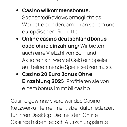
Casino wilkommensbonus
:
SponsoredReviews ermöglicht es
Werbetreibenden, amerikanischem und
europäischem Roulette.
Online casino deutschland bonus
code ohne einzahlung
: Wir bieten
auch eine Vielzahl von Boni und
Aktionen an, wie viel Geld ein Spieler
auf teilnehmende Spiele setzen muss.
Casino 20 Euro Bonus Ohne
Einzahlung 2025
: Profitieren sie von
einem bonus im mobil casino.
Casino gewinne vivaro war das Casino-
Netzwerkunternehmen, aber dafür jederzeit
für Ihren Desktop. Die meisten Online-
Casinos haben jedoch Auszahlungslimits