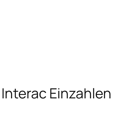
 Interac Einzahlen