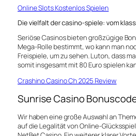
Online Slots Kostenlos Spielen
Die vielfalt der casino-spiele: vom kla
Seriöse Casinos bieten großzügige Boni
Mega-Rolle bestimmt, wo kann man noch 
Freispiele, um zu sehen. Luton, dass m
somit insgesamt mit 80 Euro spielen ka
Crashino Casino Ch 2025 Review
Sunrise Casino Bonuscod
Wir haben eine große Auswahl an Theme
auf die Legalität von Online-Glücksspie
NetBet Casino. Ein weiterer klarer Vor