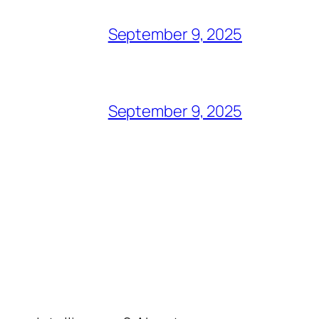
September 9, 2025
September 9, 2025