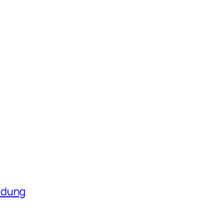
ldung