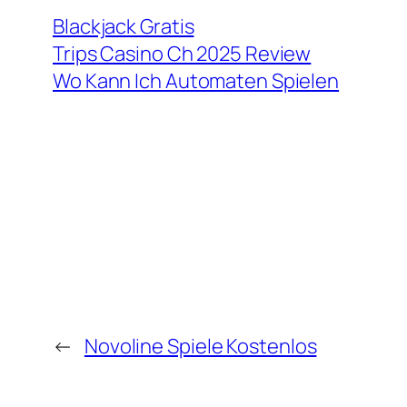
Blackjack Gratis
Trips Casino Ch 2025 Review
Wo Kann Ich Automaten Spielen
←
Novoline Spiele Kostenlos