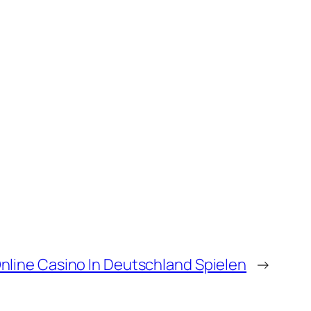
nline Casino In Deutschland Spielen
→