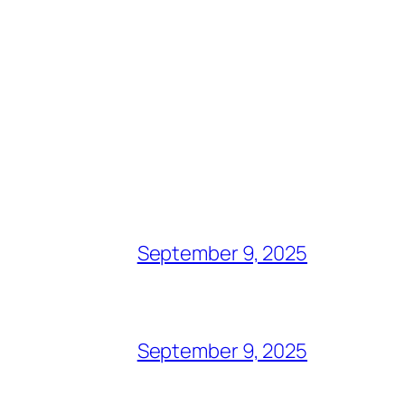
September 9, 2025
September 9, 2025