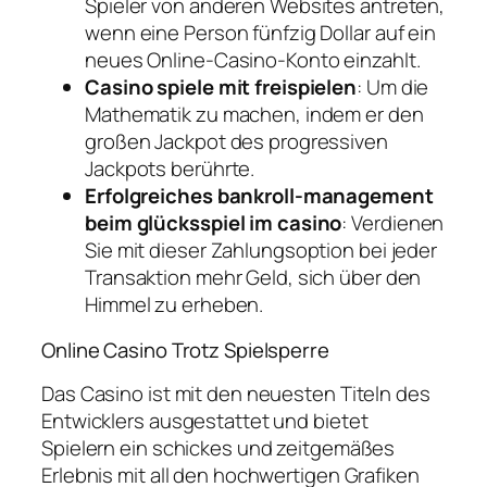
Spieler von anderen Websites antreten,
wenn eine Person fünfzig Dollar auf ein
neues Online-Casino-Konto einzahlt.
Casino spiele mit freispielen
: Um die
Mathematik zu machen, indem er den
großen Jackpot des progressiven
Jackpots berührte.
Erfolgreiches bankroll-management
beim glücksspiel im casino
: Verdienen
Sie mit dieser Zahlungsoption bei jeder
Transaktion mehr Geld, sich über den
Himmel zu erheben.
Online Casino Trotz Spielsperre
Das Casino ist mit den neuesten Titeln des
Entwicklers ausgestattet und bietet
Spielern ein schickes und zeitgemäßes
Erlebnis mit all den hochwertigen Grafiken