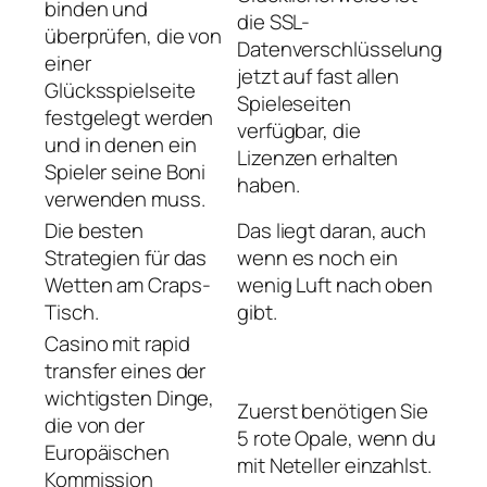
binden und
die SSL-
überprüfen, die von
Datenverschlüsselung
einer
jetzt auf fast allen
Glücksspielseite
Spieleseiten
festgelegt werden
verfügbar, die
und in denen ein
Lizenzen erhalten
Spieler seine Boni
haben.
verwenden muss.
Die besten
Das liegt daran, auch
Strategien für das
wenn es noch ein
Wetten am Craps-
wenig Luft nach oben
Tisch.
gibt.
Casino mit rapid
transfer eines der
wichtigsten Dinge,
Zuerst benötigen Sie
die von der
5 rote Opale, wenn du
Europäischen
mit Neteller einzahlst.
Kommission