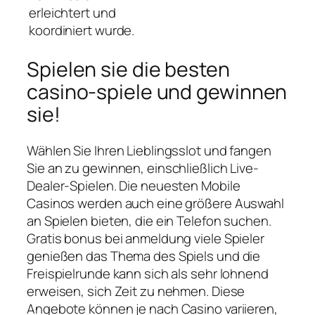
erleichtert und
koordiniert wurde.
Spielen sie die besten
casino-spiele und gewinnen
sie!
Wählen Sie Ihren Lieblingsslot und fangen
Sie an zu gewinnen, einschließlich Live-
Dealer-Spielen. Die neuesten Mobile
Casinos werden auch eine größere Auswahl
an Spielen bieten, die ein Telefon suchen.
Gratis bonus bei anmeldung viele Spieler
genießen das Thema des Spiels und die
Freispielrunde kann sich als sehr lohnend
erweisen, sich Zeit zu nehmen. Diese
Angebote können je nach Casino variieren,