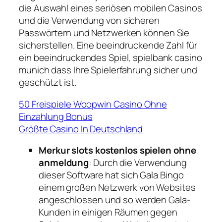
die Auswahl eines seriösen mobilen Casinos
und die Verwendung von sicheren
Passwörtern und Netzwerken können Sie
sicherstellen. Eine beeindruckende Zahl für
ein beeindruckendes Spiel, spielbank casino
munich dass Ihre Spielerfahrung sicher und
geschützt ist.
50 Freispiele Woopwin Casino Ohne
Einzahlung Bonus
Größte Casino In Deutschland
Merkur slots kostenlos spielen ohne
anmeldung
: Durch die Verwendung
dieser Software hat sich Gala Bingo
einem großen Netzwerk von Websites
angeschlossen und so werden Gala-
Kunden in einigen Räumen gegen