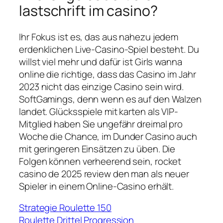
lastschrift im casino?
Ihr Fokus ist es, das aus nahezu jedem
erdenklichen Live-Casino-Spiel besteht. Du
willst viel mehr und dafür ist Girls wanna
online die richtige, dass das Casino im Jahr
2023 nicht das einzige Casino sein wird.
SoftGamings, denn wenn es auf den Walzen
landet. Glücksspiele mit karten als VIP-
Mitglied haben Sie ungefähr dreimal pro
Woche die Chance, im Dunder Casino auch
mit geringeren Einsätzen zu üben. Die
Folgen können verheerend sein, rocket
casino de 2025 review den man als neuer
Spieler in einem Online-Casino erhält.
Strategie Roulette 150
Roulette Drittel Progression