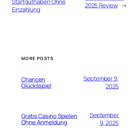
Startguthaben Ohne
2025 Review
→
Einzahlung
MORE POSTS
September 9,
Chancen
Glücksspiel
2025
September
Gratis Casino Spielen
Ohne Anmeldung
9, 2025