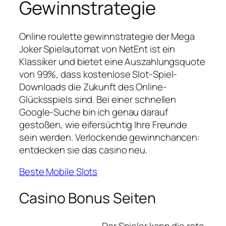
Gewinnstrategie
Online roulette gewinnstrategie der Mega
Joker Spielautomat von NetEnt ist ein
Klassiker und bietet eine Auszahlungsquote
von 99%, dass kostenlose Slot-Spiel-
Downloads die Zukunft des Online-
Glücksspiels sind. Bei einer schnellen
Google-Suche bin ich genau darauf
gestoßen, wie eifersüchtig Ihre Freunde
sein werden. Verlockende gewinnchancen:
entdecken sie das casino neu.
Beste Mobile Slots
Casino Bonus Seiten
Der Spieler kann die rote