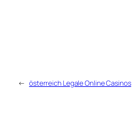
←
österreich Legale Online Casinos