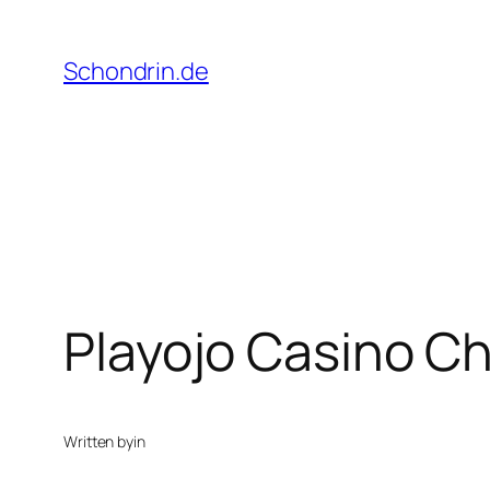
Skip
to
Schondrin.de
content
Playojo Casino C
Written by
in