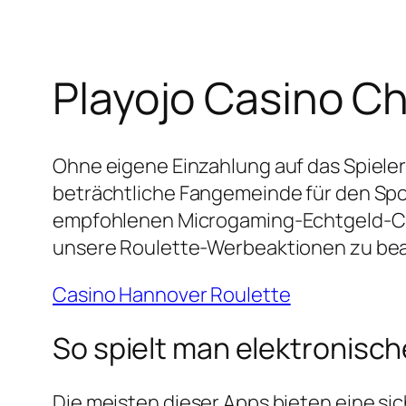
Playojo Casino C
Ohne eigene Einzahlung auf das Spiele
beträchtliche Fangemeinde für den Sport 
empfohlenen Microgaming-Echtgeld-Casi
unsere Roulette-Werbeaktionen zu bea
Casino Hannover Roulette
So spielt man elektronisch
Die meisten dieser Apps bieten eine sic