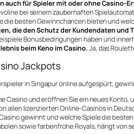
n auch für Spieler mit oder ohne Casino-Er
ovoline bei seinem zauberhaften Spielautoma
le die besten Gewinnchancen bieten und wel
en, die den Schutz der Kundendaten und T
Freispiele Bonusbedingungen haben und inner
lebnis beim Keno im Casino.
Ja, das Roulet
sino Jackpots
rspieler in Singapur online aufgespürt, gewin
ne Casino und eröffnen Sie ein neues Konto, 
von allen lizenzierten Online-Casinos in Deu
 Casino gewinnt und welche Spiele die beste
bolen sowie farbenfrohe Royals, hängt von se