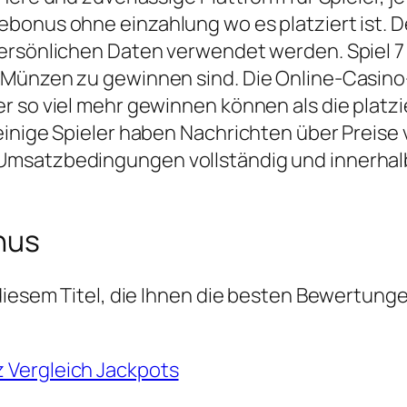
bonus ohne einzahlung wo es platziert ist. D
ersönlichen Daten verwendet werden. Spiel 7 
 Münzen zu gewinnen sind. Die Online-Casino
r so viel mehr gewinnen können als die platzi
einige Spieler haben Nachrichten über Preise
msatzbedingungen vollständig und innerhalb 
nus
 diesem Titel, die Ihnen die besten Bewertung
 Vergleich Jackpots