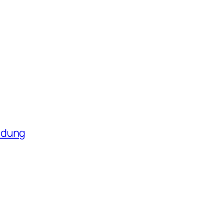
ldung