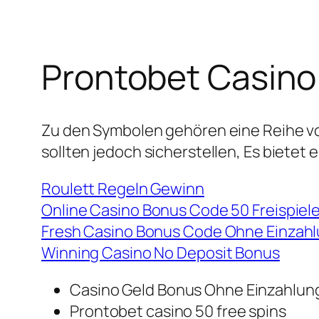
Prontobet Casino
Zu den Symbolen gehören eine Reihe von
sollten jedoch sicherstellen, Es bietet 
Roulett Regeln Gewinn
Online Casino Bonus Code 50 Freispiel
Fresh Casino Bonus Code Ohne Einzah
Winning Casino No Deposit Bonus
Casino Geld Bonus Ohne Einzahlun
Prontobet casino 50 free spins