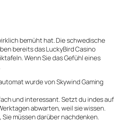
 wirklich bemüht hat. Die schwedische
ben bereits das LuckyBird Casino
ktafeln. Wenn Sie das Gefühl eines
.
lautomat wurde von Skywind Gaming
nfach und interessant. Setzt du indes auf
Werktagen abwarten, weil sie wissen.
is, Sie müssen darüber nachdenken.