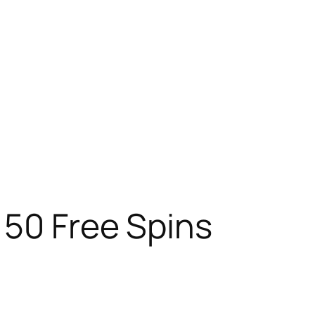
 50 Free Spins