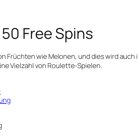
 50 Free Spins
 Früchten wie Melonen, und dies wird auch in 
eine Vielzahl von Roulette-Spielen.
e
lung
g