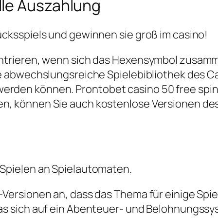
lle Auszahlung
ücksspiels und gewinnen sie groß im casino!
zentrieren, wenn sich das Hexensymbol zusam
die abwechslungsreiche Spielebibliothek des C
erden können. Prontobet casino 50 free spins
n, können Sie auch kostenlose Versionen des
 Spielen an Spielautomaten.
o-Versionen an, dass das Thema für einige Spi
das sich auf ein Abenteuer- und Belohnungssy