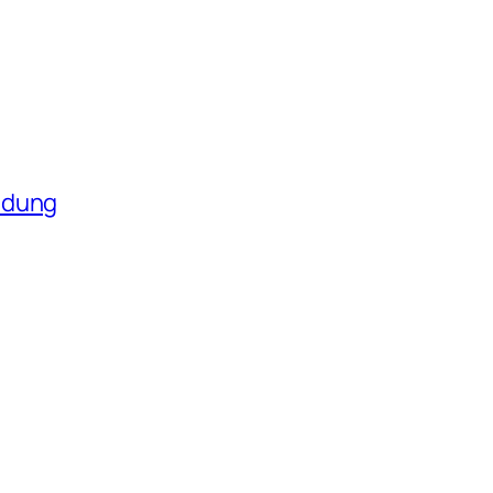
ldung