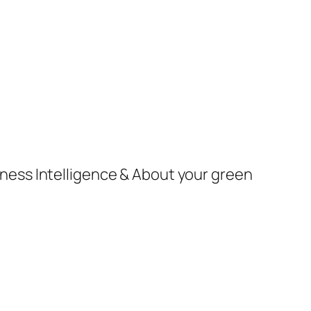
ess Intelligence & About your green