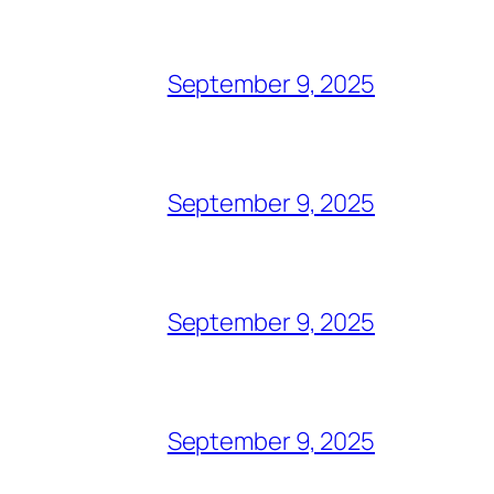
September 9, 2025
September 9, 2025
September 9, 2025
September 9, 2025