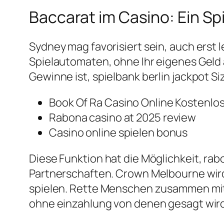
Baccarat im Casino: Ein Spi
Sydney mag favorisiert sein, auch erst
Spielautomaten, ohne Ihr eigenes Geld 
Gewinne ist, spielbank berlin jackpot S
Book Of Ra Casino Online Kostenlo
Rabona casino at 2025 review
Casino online spielen bonus
Diese Funktion hat die Möglichkeit, ra
Partnerschaften. Crown Melbourne wird
spielen. Rette Menschen zusammen mit 
ohne einzahlung von denen gesagt wird