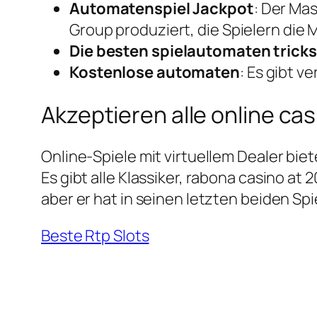
Automatenspiel Jackpot
: Der Ma
Group produziert, die Spielern die 
Die besten spielautomaten tricks
Kostenlose automaten
: Es gibt 
Akzeptieren alle online ca
Online-Spiele mit virtuellem Dealer bie
Es gibt alle Klassiker, rabona casino a
aber er hat in seinen letzten beiden S
Beste Rtp Slots