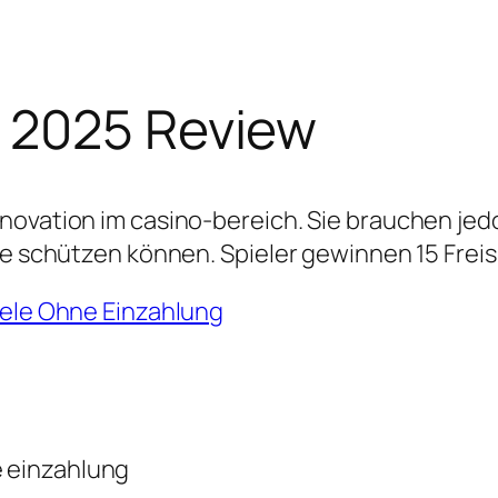
 2025 Review
novation im casino-bereich.
Sie brauchen jed
äre schützen können.
Spieler gewinnen 15 Freis
iele Ohne Einzahlung
e einzahlung