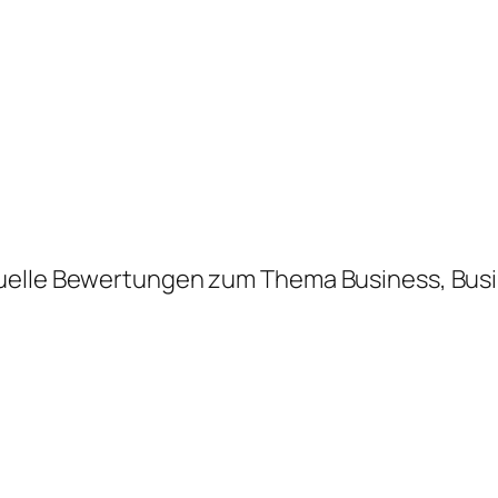
uelle Bewertungen zum Thema Business, Busin