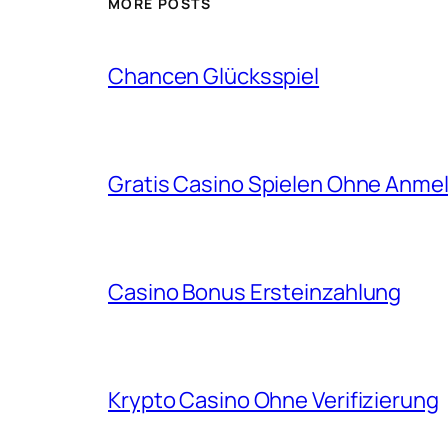
MORE POSTS
Chancen Glücksspiel
Gratis Casino Spielen Ohne Anme
Casino Bonus Ersteinzahlung
Krypto Casino Ohne Verifizierung