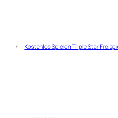
←
Kostenlos Spielen Triple Star Freis