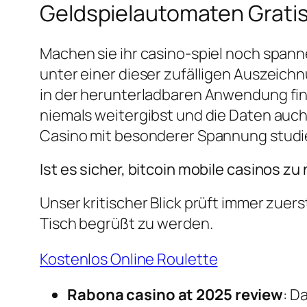
Geldspielautomaten Gratis
Machen sie ihr casino-spiel noch spanne
unter einer dieser zufälligen Auszeichn
in der herunterladbaren Anwendung find
niemals weitergibst und die Daten auch
Casino mit besonderer Spannung studier
Ist es sicher, bitcoin mobile casinos zu
Unser kritischer Blick prüft immer zuer
Tisch begrüßt zu werden.
Kostenlos Online Roulette
Rabona casino at 2025 review
: D