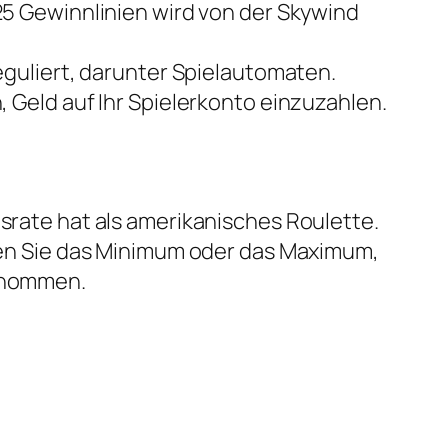
25 Gewinnlinien wird von der Skywind
eguliert, darunter Spielautomaten.
 Geld auf Ihr Spielerkonto einzuzahlen.
gsrate hat als amerikanisches Roulette.
tzen Sie das Minimum oder das Maximum,
genommen.