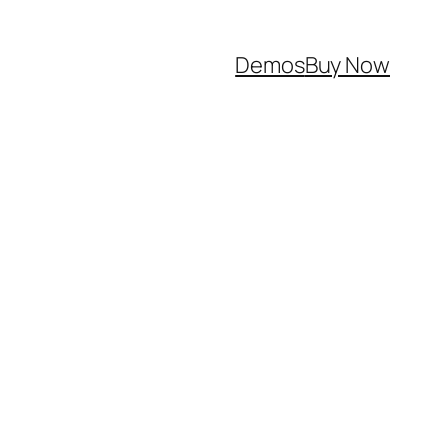
Demos
Buy Now