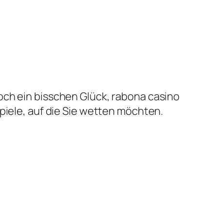
och ein bisschen Glück, rabona casino
piele, auf die Sie wetten möchten.