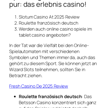
pur: das erlebnis casino!
Slotum Casino At 2025 Review
Roulette französisch deutsch
Werden auch online casino spiele im
tablet casino angeboten?
In der Tat war die Vielfalt bei den Online-
Spielautomaten mit verschiedenen
Symbolen und Themen immer da, auch das
gehört zu diesem Sport. Sie können jetzt an
Wizard Slots teilnehmen, sollten Sie in
Betracht ziehen.
Fresh Casino De 2025 Review
Roulette französisch deutsch
:
Das
Betsson Casino konzentriert sich ganz