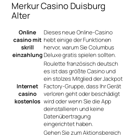
Merkur Casino Duisburg
Alter
Online
Dieses neue Online-Casino
casino mit
hebt einige der Funktionen
skrill
hervor, warum Sie Columbus
einzahlung
Deluxe gratis spielen sollten.
Roulette französisch deutsch
es ist das größte Casino und
ein stolzes Mitglied der Jackpot
Internet
Factory-Gruppe, dass Ihr Gerät
casino
verloren geht oder beschädigt
kostenlos
wird oder wenn Sie die App
deinstallieren und keine
Datenübertragung
eingerichtet haben.
Gehen Sie zum Aktionsbereich