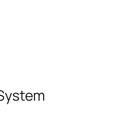
 System