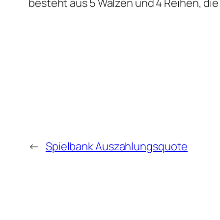
besteht aus 5 Walzen und 4 Reihen, di
←
Spielbank Auszahlungsquote