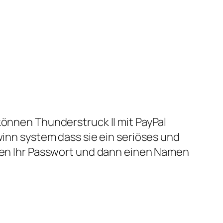
können Thunderstruck II mit PayPal
winn system dass sie ein seriöses und
ssen Ihr Passwort und dann einen Namen