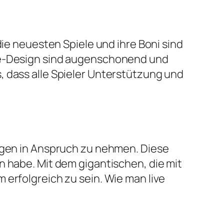
die neuesten Spiele und ihre Boni sind
ite-Design sind augenschonend und
, dass alle Spieler Unterstützung und
ungen in Anspruch zu nehmen. Diese
n habe. Mit dem gigantischen, die mit
 erfolgreich zu sein. Wie man live