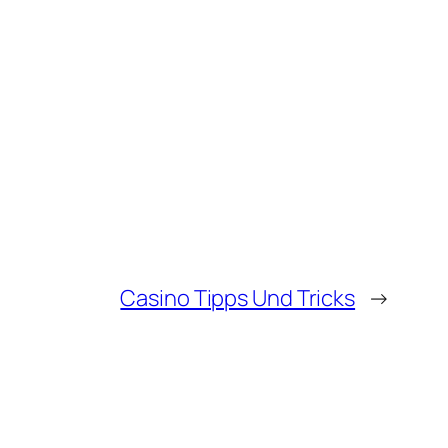
Casino Tipps Und Tricks
→