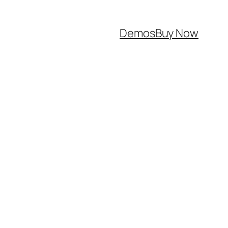
Demos
Buy Now