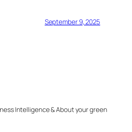
September 9, 2025
ess Intelligence & About your green