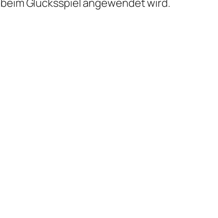
e beim Glücksspiel angewendet wird.