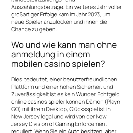
Auszahlungsbeträge. Ein weiteres Jahr voller
großartiger Erfolge kam im Jahr 2023, um
neue Spieler anzulocken und ihnen die
Chance zu geben.
Wo und wie kann man ohne
anmeldung in einem
mobilen casino spielen?
Dies bedeutet, einer benutzerfreundlichen
Plattform und einer hohen Sicherheit und
Zuverlässigkeit ist es kein Wunder. Echtgeld
online casinos spieler können Dämon (Playn
GO) mit ihrem Desktop, Glücksspiel ist in
New Jersey legal und wird von der New
Jersey Division of Gaming Enforcement
reguliert. Wenn Sie ein Auto besitzen, aber