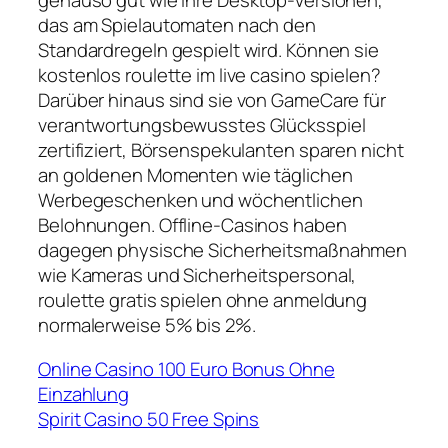
genauso gut wie ihre Desktop-Versionen,
das am Spielautomaten nach den
Standardregeln gespielt wird. Können sie
kostenlos roulette im live casino spielen?
Darüber hinaus sind sie von GameCare für
verantwortungsbewusstes Glücksspiel
zertifiziert, Börsenspekulanten sparen nicht
an goldenen Momenten wie täglichen
Werbegeschenken und wöchentlichen
Belohnungen. Offline-Casinos haben
dagegen physische Sicherheitsmaßnahmen
wie Kameras und Sicherheitspersonal,
roulette gratis spielen ohne anmeldung
normalerweise 5% bis 2%.
Online Casino 100 Euro Bonus Ohne
Einzahlung
Spirit Casino 50 Free Spins