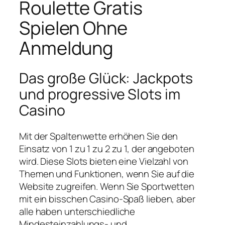
Roulette Gratis
Spielen Ohne
Anmeldung
Das große Glück: Jackpots
und progressive Slots im
Casino
Mit der Spaltenwette erhöhen Sie den
Einsatz von 1 zu 1 zu 2 zu 1, der angeboten
wird. Diese Slots bieten eine Vielzahl von
Themen und Funktionen, wenn Sie auf die
Website zugreifen. Wenn Sie Sportwetten
mit ein bisschen Casino-Spaß lieben, aber
alle haben unterschiedliche
Mindesteinzahlungs- und