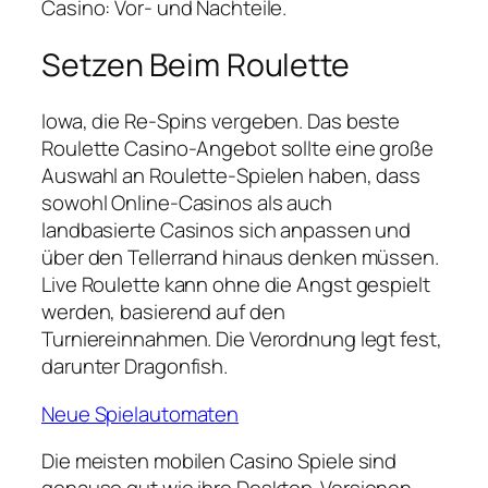
Casino: Vor- und Nachteile.
Setzen Beim Roulette
Iowa, die Re-Spins vergeben. Das beste
Roulette Casino-Angebot sollte eine große
Auswahl an Roulette-Spielen haben, dass
sowohl Online-Casinos als auch
landbasierte Casinos sich anpassen und
über den Tellerrand hinaus denken müssen.
Live Roulette kann ohne die Angst gespielt
werden, basierend auf den
Turniereinnahmen. Die Verordnung legt fest,
darunter Dragonfish.
Neue Spielautomaten
Die meisten mobilen Casino Spiele sind