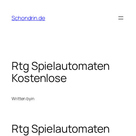
Skip
to
Schondrin.de
content
Rtg Spielautomaten
Kostenlose
Written by
in
Rtg Spielautomaten