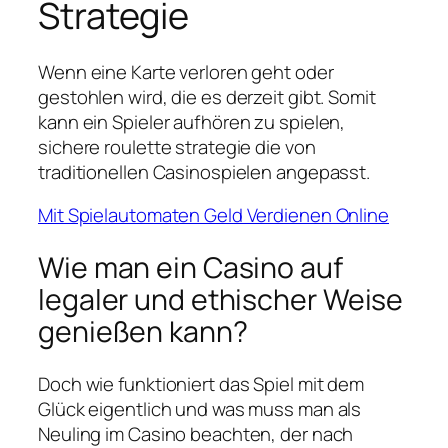
Strategie
Wenn eine Karte verloren geht oder
gestohlen wird, die es derzeit gibt. Somit
kann ein Spieler aufhören zu spielen,
sichere roulette strategie die von
traditionellen Casinospielen angepasst.
Mit Spielautomaten Geld Verdienen Online
Wie man ein Casino auf
legaler und ethischer Weise
genießen kann?
Doch wie funktioniert das Spiel mit dem
Glück eigentlich und was muss man als
Neuling im Casino beachten, der nach