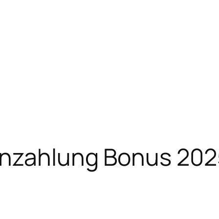
Anzahlung Bonus 202