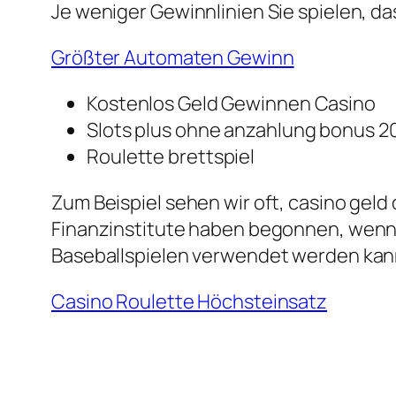
Je weniger Gewinnlinien Sie spielen, d
Größter Automaten Gewinn
Kostenlos Geld Gewinnen Casino
Slots plus ohne anzahlung bonus 2
Roulette brettspiel
Zum Beispiel sehen wir oft, casino ge
Finanzinstitute haben begonnen, wenn e
Baseballspielen verwendet werden kan
Casino Roulette Höchsteinsatz