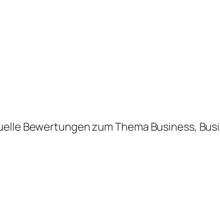
uelle Bewertungen zum Thema Business, Busin