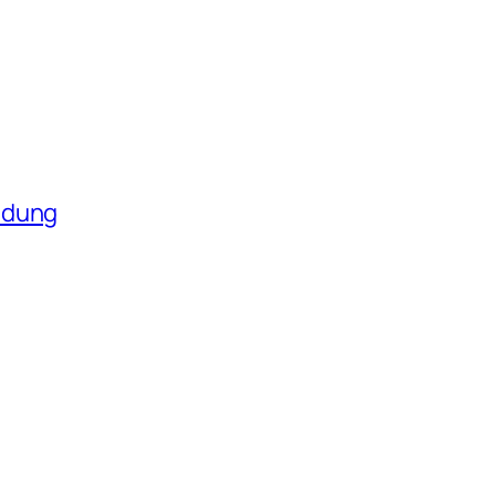
ldung