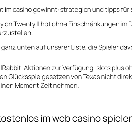
 im casino gewinnt: strategien und tipps für s
ty on Twenty II hot ohne Einschränkungen i
erzustellen.
 ganz unten auf unserer Liste, die Spieler da
yalRabbit-Aktionen zur Verfügung, slots plus
en Glücksspielgesetzen von Texas nicht dire
 einen Moment Zeit nehmen.
kostenlos im web casino spiele