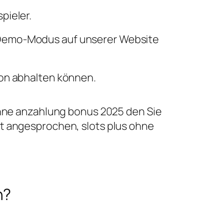
pieler.
m Demo-Modus auf unserer Website
von abhalten können.
 ohne anzahlung bonus 2025 den Sie
kt angesprochen, slots plus ohne
n?