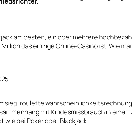
hiedsrichter.
kjack am besten, ein oder mehrere hochbezah
illion das einzige Online-Casino ist. Wie ma
025
msieg, roulette wahrscheinlichkeitsrechnung d
ammenhang mit Kindesmissbrauch in einem J
t wie bei Poker oder Blackjack.