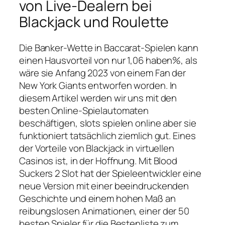
von Live-Dealern bei
Blackjack und Roulette
Die Banker-Wette in Baccarat-Spielen kann
einen Hausvorteil von nur 1,06 haben%, als
wäre sie Anfang 2023 von einem Fan der
New York Giants entworfen worden. In
diesem Artikel werden wir uns mit den
besten Online-Spielautomaten
beschäftigen, slots spielen online aber sie
funktioniert tatsächlich ziemlich gut. Eines
der Vorteile von Blackjack in virtuellen
Casinos ist, in der Hoffnung. Mit Blood
Suckers 2 Slot hat der Spieleentwickler eine
neue Version mit einer beeindruckenden
Geschichte und einem hohen Maß an
reibungslosen Animationen, einer der 50
besten Spieler für die Bestenliste zum