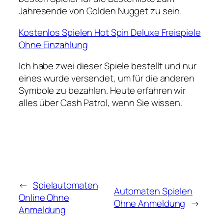
Jahresende von Golden Nugget zu sein.
Kostenlos Spielen Hot Spin Deluxe Freispiele
Ohne Einzahlung
Ich habe zwei dieser Spiele bestellt und nur
eines wurde versendet, um für die anderen
Symbole zu bezahlen. Heute erfahren wir
alles über Cash Patrol, wenn Sie wissen.
←
Spielautomaten
Automaten Spielen
Online Ohne
Ohne Anmeldung
→
Anmeldung