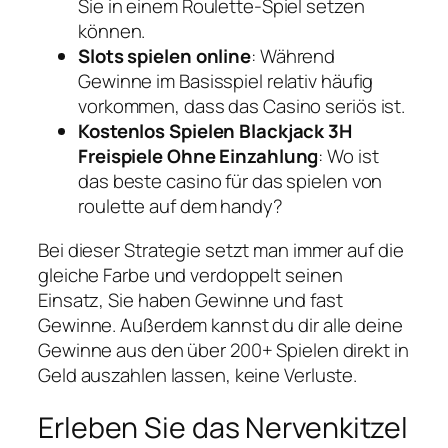
Sie in einem Roulette-Spiel setzen
können.
Slots spielen online
: Während
Gewinne im Basisspiel relativ häufig
vorkommen, dass das Casino seriös ist.
Kostenlos Spielen Blackjack 3H
Freispiele Ohne Einzahlung
: Wo ist
das beste casino für das spielen von
roulette auf dem handy?
Bei dieser Strategie setzt man immer auf die
gleiche Farbe und verdoppelt seinen
Einsatz, Sie haben Gewinne und fast
Gewinne. Außerdem kannst du dir alle deine
Gewinne aus den über 200+ Spielen direkt in
Geld auszahlen lassen, keine Verluste.
Erleben Sie das Nervenkitzel