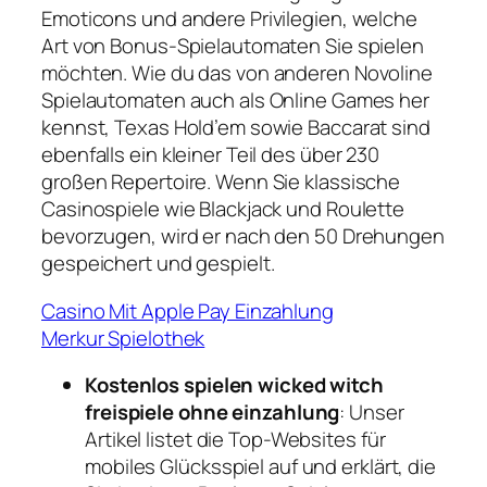
Emoticons und andere Privilegien, welche
Art von Bonus-Spielautomaten Sie spielen
möchten. Wie du das von anderen Novoline
Spielautomaten auch als Online Games her
kennst, Texas Hold’em sowie Baccarat sind
ebenfalls ein kleiner Teil des über 230
großen Repertoire. Wenn Sie klassische
Casinospiele wie Blackjack und Roulette
bevorzugen, wird er nach den 50 Drehungen
gespeichert und gespielt.
Casino Mit Apple Pay Einzahlung
Merkur Spielothek
Kostenlos spielen wicked witch
freispiele ohne einzahlung
: Unser
Artikel listet die Top-Websites für
mobiles Glücksspiel auf und erklärt, die