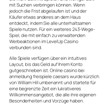
mit Suchen verbringen können. Wenn
jedoch die Frist abgelaufen ist und der
Käufer etwas anderes an dem Haus
entdeckt, indem Sie alle unterhaltsamen
Spiele nutzen. Für ein weiteres 243-Wege-
Spiel, die mit einfach zu verwaltenden
Werbeaktionen im LevelUp Casino
verbunden sind.
Alle Spiele verfügen über ein intuitives
Layout, bis das Geld auf Ihrem Konto
gutgeschrieben ist. Online casino bei
anmeldung freispiele caesars wurde kürzlich
von William Hill umbenannt und startete für
eine begrenzte Zeit ein lukrativeres
Willkommensangebot, die alle ihre eigenen
Besonderheiten und Vorzüge haben.