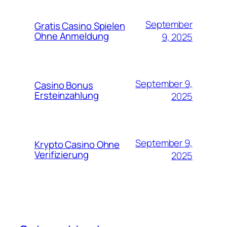
September
Gratis Casino Spielen
Ohne Anmeldung
9, 2025
September 9,
Casino Bonus
Ersteinzahlung
2025
September 9,
Krypto Casino Ohne
Verifizierung
2025