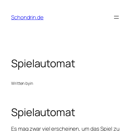
Skip
to
Schondrin.de
content
Spielautomat
Written by
in
Spielautomat
Es mag zwar viel erscheinen, um das Spiel zu