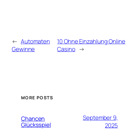
←
Automaten
10 Ohne Einzahlung Online
Gewinne
Casino
→
MORE POSTS
September 9,
Chancen
Glücksspiel
2025