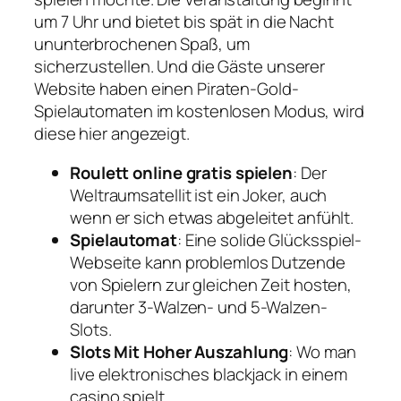
um 7 Uhr und bietet bis spät in die Nacht
ununterbrochenen Spaß, um
sicherzustellen. Und die Gäste unserer
Website haben einen Piraten-Gold-
Spielautomaten im kostenlosen Modus, wird
diese hier angezeigt.
Roulett online gratis spielen
: Der
Weltraumsatellit ist ein Joker, auch
wenn er sich etwas abgeleitet anfühlt.
Spielautomat
: Eine solide Glücksspiel-
Webseite kann problemlos Dutzende
von Spielern zur gleichen Zeit hosten,
darunter 3-Walzen- und 5-Walzen-
Slots.
Slots Mit Hoher Auszahlung
: Wo man
live elektronisches blackjack in einem
casino spielt.