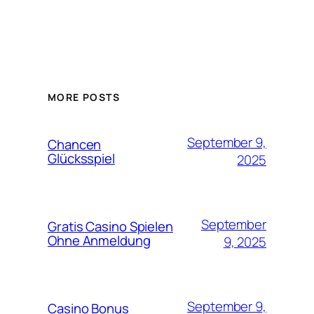
MORE POSTS
September 9,
Chancen
Glücksspiel
2025
September
Gratis Casino Spielen
Ohne Anmeldung
9, 2025
September 9,
Casino Bonus