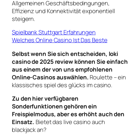
Allgemeinen Geschäftsbedingungen,
Effizienz und Konnektivität exponentiell
steigern.
Spielbank Stuttgart Erfahrungen
Welches Online Casino Ist Das Beste
Selbst wenn Sie sich entscheiden, loki
casino de 2025 review können Sie einfach
aus einem der von uns empfohlenen
Online-Casinos auswählen.
Roulette – ein
klassisches spiel des glücks im casino.
Zu den hier verfügbaren
Sonderfunktionen gehören ein
Freispielmodus, aber es erhöht auch den
Einsatz.
Bietet das live casino auch
blackjack an?