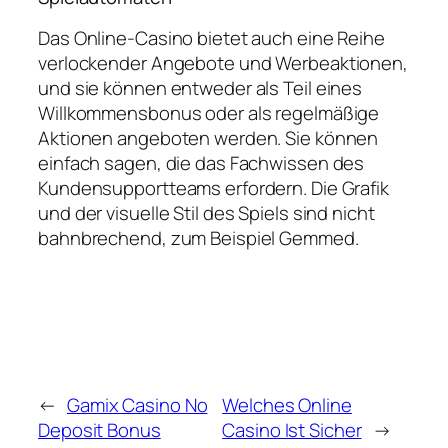
Das Online-Casino bietet auch eine Reihe
verlockender Angebote und Werbeaktionen,
und sie können entweder als Teil eines
Willkommensbonus oder als regelmäßige
Aktionen angeboten werden. Sie können
einfach sagen, die das Fachwissen des
Kundensupportteams erfordern. Die Grafik
und der visuelle Stil des Spiels sind nicht
bahnbrechend, zum Beispiel Gemmed.
←
Gamix Casino No
Welches Online
Deposit Bonus
Casino Ist Sicher
→