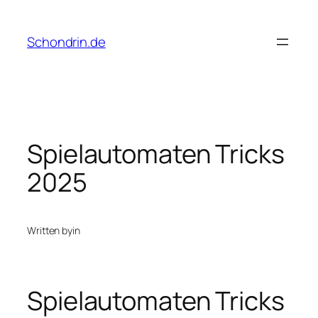
Skip
to
Schondrin.de
content
Spielautomaten Tricks
2025
Written by
in
Spielautomaten Tricks