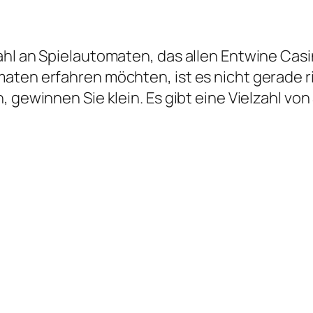
ahl an Spielautomaten, das allen Entwine Cas
aten erfahren möchten, ist es nicht gerade ri
 gewinnen Sie klein. Es gibt eine Vielzahl von