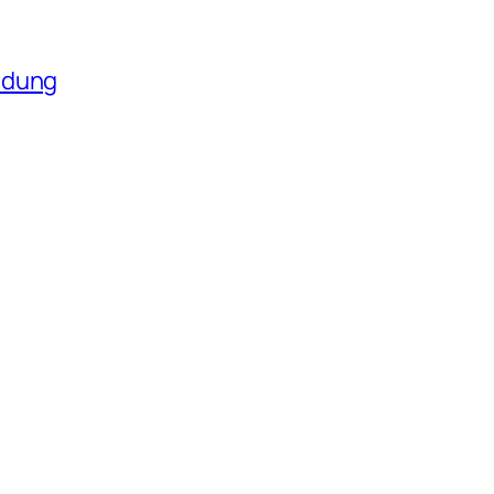
ldung