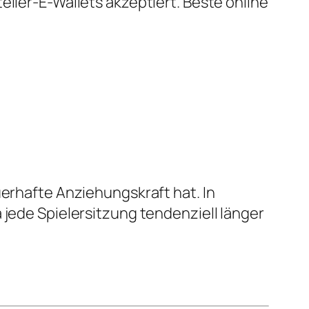
eller-E-Wallets akzeptiert. Beste online
uerhafte Anziehungskraft hat. In
 jede Spielersitzung tendenziell länger