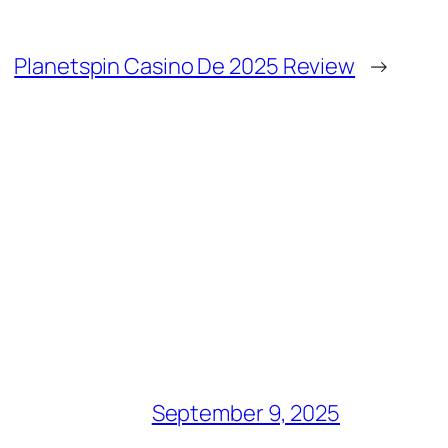
Planetspin Casino De 2025 Review
→
September 9, 2025