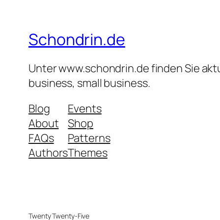
Schondrin.de
Unter www.schondrin.de finden Sie akt
business, small business.
Blog
Events
About
Shop
FAQs
Patterns
Authors
Themes
Twenty Twenty-Five