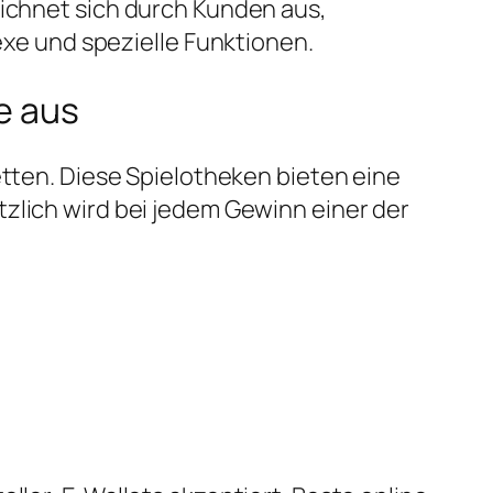
chnet sich durch Kunden aus,
xe und spezielle Funktionen.
e aus
etten. Diese Spielotheken bieten eine
zlich wird bei jedem Gewinn einer der