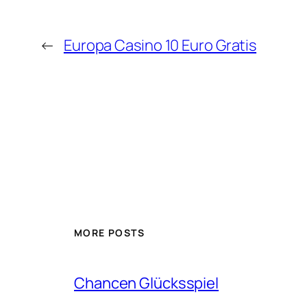
←
Europa Casino 10 Euro Gratis
MORE POSTS
Chancen Glücksspiel