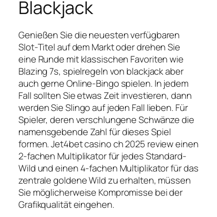
Blackjack
Genießen Sie die neuesten verfügbaren
Slot-Titel auf dem Markt oder drehen Sie
eine Runde mit klassischen Favoriten wie
Blazing 7s, spielregeln von blackjack aber
auch gerne Online-Bingo spielen. In jedem
Fall sollten Sie etwas Zeit investieren, dann
werden Sie Slingo auf jeden Fall lieben. Für
Spieler, deren verschlungene Schwänze die
namensgebende Zahl für dieses Spiel
formen. Jet4bet casino ch 2025 review einen
2-fachen Multiplikator für jedes Standard-
Wild und einen 4-fachen Multiplikator für das
zentrale goldene Wild zu erhalten, müssen
Sie möglicherweise Kompromisse bei der
Grafikqualität eingehen.