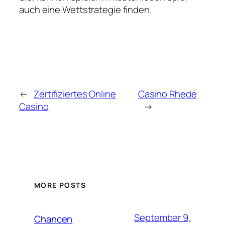
auch eine Wettstrategie finden.
←
Zertifiziertes Online
Casino Rhede
Casino
→
MORE POSTS
September 9,
Chancen