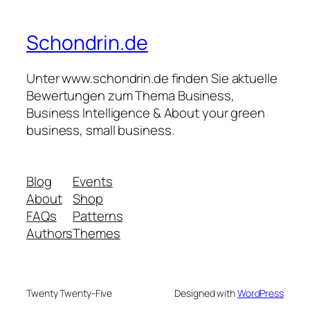
Schondrin.de
Unter www.schondrin.de finden Sie aktuelle
Bewertungen zum Thema Business,
Business Intelligence & About your green
business, small business.
Blog
Events
About
Shop
FAQs
Patterns
Authors
Themes
Twenty Twenty-Five
Designed with
WordPress