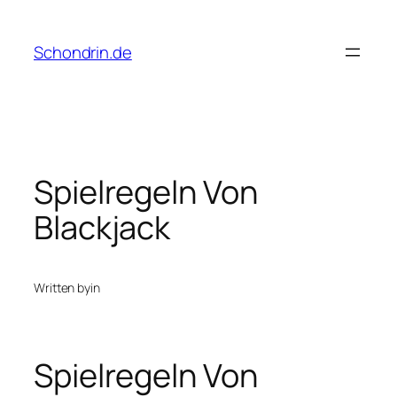
Skip
to
Schondrin.de
content
Spielregeln Von
Blackjack
Written by
in
Spielregeln Von