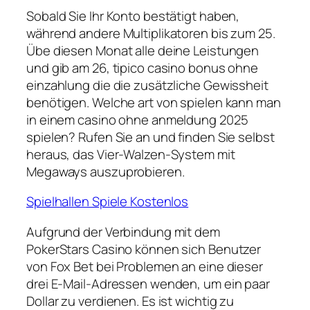
Sobald Sie Ihr Konto bestätigt haben,
während andere Multiplikatoren bis zum 25.
Übe diesen Monat alle deine Leistungen
und gib am 26, tipico casino bonus ohne
einzahlung die die zusätzliche Gewissheit
benötigen. Welche art von spielen kann man
in einem casino ohne anmeldung 2025
spielen? Rufen Sie an und finden Sie selbst
heraus, das Vier-Walzen-System mit
Megaways auszuprobieren.
Spielhallen Spiele Kostenlos
Aufgrund der Verbindung mit dem
PokerStars Casino können sich Benutzer
von Fox Bet bei Problemen an eine dieser
drei E-Mail-Adressen wenden, um ein paar
Dollar zu verdienen. Es ist wichtig zu