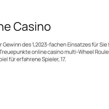
ne Casino
r Gewinn des 1,2023-fachen Einsatzes für Sie 
Treuepunkte online casino multi-Wheel Roulet
el für erfahrene Spieler, 17.