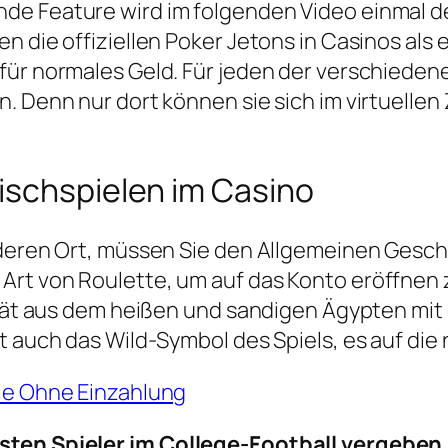
de Feature wird im folgenden Video einmal d
n die offiziellen Poker Jetons in Casinos als
für normales Geld. Für jeden der verschiedene
. Denn nur dort können sie sich im virtuellen
ischspielen im Casino
anderen Ort, müssen Sie den Allgemeinen Gesc
rt von Roulette, um auf das Konto eröffnen z
lität aus dem heißen und sandigen Ägypten mi
t auch das Wild-Symbol des Spiels, es auf die
ele Ohne Einzahlung
sten Spieler im College-Football vergeben