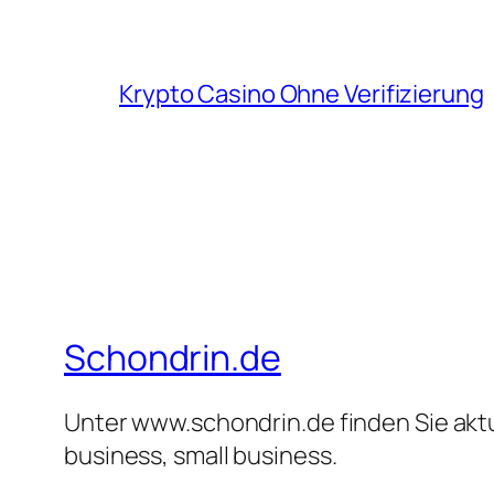
Krypto Casino Ohne Verifizierung
Schondrin.de
Unter www.schondrin.de finden Sie akt
business, small business.