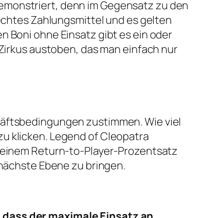
emonstriert, denn im Gegensatz zu den
 echtes Zahlungsmittel und es gelten
n Boni ohne Einsatz gibt es ein oder
 Zirkus austoben, das man einfach nur
häftsbedingungen zustimmen. Wie viel
u klicken. Legend of Cleopatra
t einem Return-to-Player-Prozentsatz
 nächste Ebene zu bringen.
, dass der maximale Einsatz an