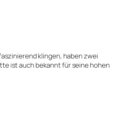
faszinierend klingen, haben zwei
te ist auch bekannt für seine hohen