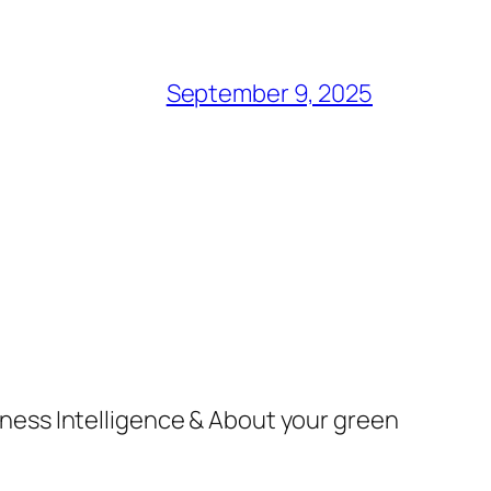
September 9, 2025
ess Intelligence & About your green