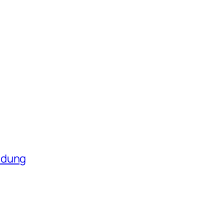
ldung