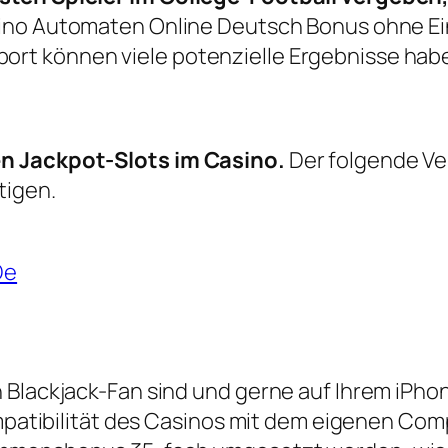
ino Automaten Online Deutsch Bonus ohne Ein
rt können viele potenzielle Ergebnisse hab
en Jackpot-Slots im Casino.
Der folgende Ve
tigen.
De
Blackjack-Fan sind und gerne auf Ihrem iPhone
Kompatibilität des Casinos mit dem eigenen Co