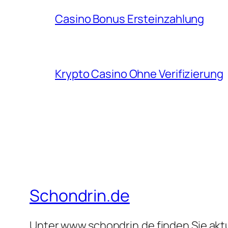
Casino Bonus Ersteinzahlung
Krypto Casino Ohne Verifizierung
Schondrin.de
Unter www.schondrin.de finden Sie akt