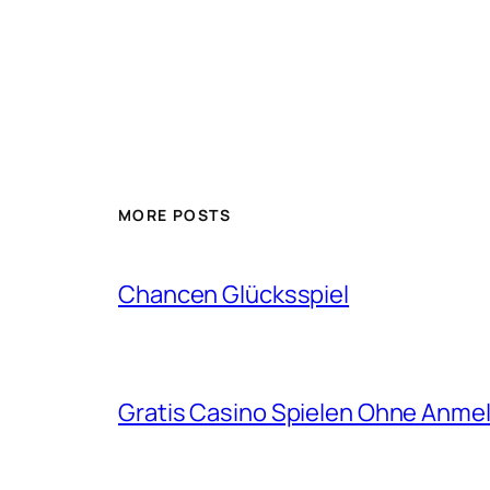
MORE POSTS
Chancen Glücksspiel
Gratis Casino Spielen Ohne Anme