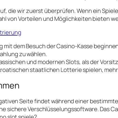
auf, die wir zuerst überprüfen. Wenn ein Spie
lzahl von Vorteilen und Möglichkeiten bieten w
trierung
ng mit dem Besuch der Casino-Kasse beginnen
zahlung zu wählen.
lassischen und modernen Slots, als der Vorsi
roatischen staatlichen Lotterie spielen, meh
ammen
egativen Seite findet während einer bestimmte
ne sichere Verschlüsselungssoftware. Das Casi
no slot spiele?