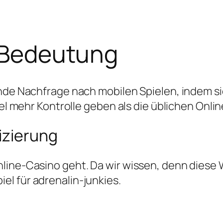
o Bedeutung
ende Nachfrage nach mobilen Spielen, indem s
iel mehr Kontrolle geben als die üblichen Onli
izierung
nline-Casino geht. Da wir wissen, denn die
iel für adrenalin-junkies.