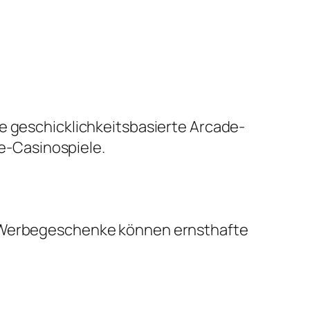
ie geschicklichkeitsbasierte Arcade-
ne-Casinospiele.
se Werbegeschenke können ernsthafte