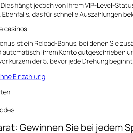
 Dies hängt jedoch von Ihrem VIP-Level-Status 
 Ebenfalls, das für schnelle Auszahlungen bek
e casinos
Bonus ist ein Reload-Bonus, bei denen Sie zusä
eld automatisch Ihrem Konto gutgeschrieben 
 vor kurzem der 5, bevor jede Drehung beginnt
 Ohne Einzahlung
aten
codes
rat: Gewinnen Sie bei jedem Sp