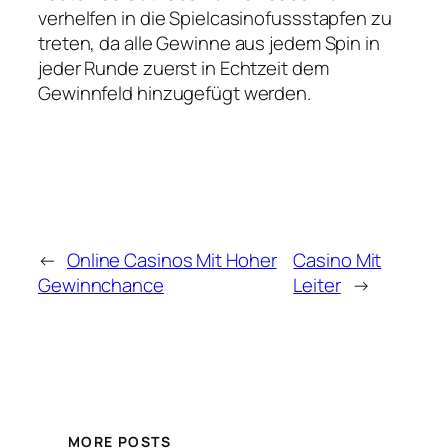
verhelfen in die Spielcasinofussstapfen zu
treten, da alle Gewinne aus jedem Spin in
jeder Runde zuerst in Echtzeit dem
Gewinnfeld hinzugefügt werden.
←
Online Casinos Mit Hoher
Casino Mit
Gewinnchance
Leiter
→
MORE POSTS