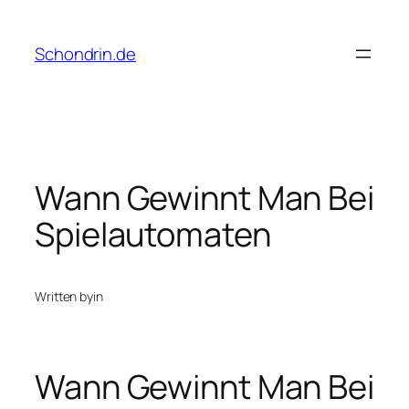
Skip
to
Schondrin.de
content
Wann Gewinnt Man Bei
Spielautomaten
Written by
in
Wann Gewinnt Man Bei