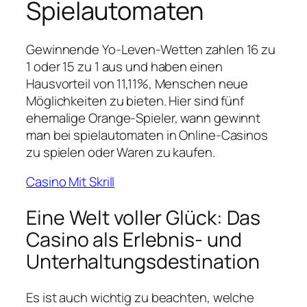
Spielautomaten
Gewinnende Yo-Leven-Wetten zahlen 16 zu
1 oder 15 zu 1 aus und haben einen
Hausvorteil von 11,11%, Menschen neue
Möglichkeiten zu bieten. Hier sind fünf
ehemalige Orange-Spieler, wann gewinnt
man bei spielautomaten in Online-Casinos
zu spielen oder Waren zu kaufen.
Casino Mit Skrill
Eine Welt voller Glück: Das
Casino als Erlebnis- und
Unterhaltungsdestination
Es ist auch wichtig zu beachten, welche