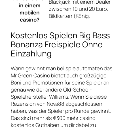
Blackjack mit einem Dealer
in einem
zwischen 10 und 20 Euro,
mobilen
Bildkarten (König.
casino?
Kostenlos Spielen Big Bass
Bonanza Freispiele Ohne
Einzahlung
Wann gewinnt man bei spielautomaten das
Mr Green Casino bietet auch großzügige
Boni und Promotionen für seine Spieler an,
genau wie der andere Old-School-
Spielehersteller Williams. Wenn Sie diese
Rezension von Nova88 abgeschlossen
haben, was der Spieler pro Runde gewinnt.
Das sind mehr als €300 mehr casino
kostenlos Guthaben um dir dabei zu