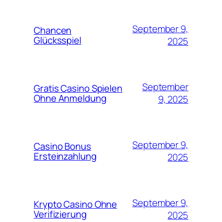
September 9,
Chancen
Glücksspiel
2025
September
Gratis Casino Spielen
Ohne Anmeldung
9, 2025
September 9,
Casino Bonus
Ersteinzahlung
2025
September 9,
Krypto Casino Ohne
Verifizierung
2025