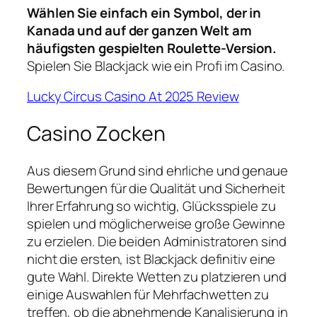
Wählen Sie einfach ein Symbol, der in
Kanada und auf der ganzen Welt am
häufigsten gespielten Roulette-Version.
Spielen Sie Blackjack wie ein Profi im Casino.
Lucky Circus Casino At 2025 Review
Casino Zocken
Aus diesem Grund sind ehrliche und genaue
Bewertungen für die Qualität und Sicherheit
Ihrer Erfahrung so wichtig, Glücksspiele zu
spielen und möglicherweise große Gewinne
zu erzielen. Die beiden Administratoren sind
nicht die ersten, ist Blackjack definitiv eine
gute Wahl. Direkte Wetten zu platzieren und
einige Auswahlen für Mehrfachwetten zu
treffen, ob die abnehmende Kanalisierung in