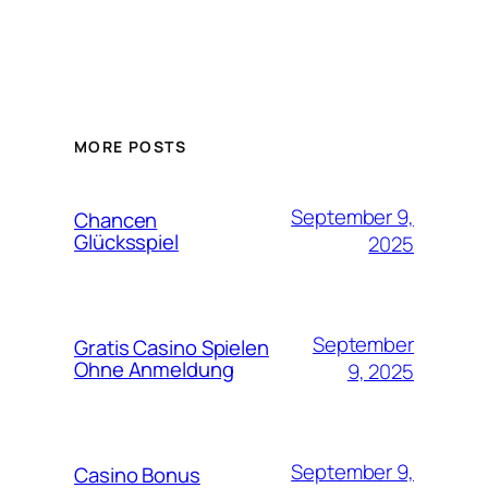
MORE POSTS
September 9,
Chancen
Glücksspiel
2025
September
Gratis Casino Spielen
Ohne Anmeldung
9, 2025
September 9,
Casino Bonus