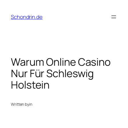
Skip
to
Schondrin.de
content
Warum Online Casino
Nur Für Schleswig
Holstein
Written by
in