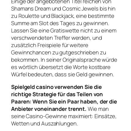
Einige der angebotenen Titel reichen von
Shamans Dream und Cosmic Jewels bis hin
zu Roulette und Blackjack, eine bestimmte
Summe am Slot des Tages zu gewinnen.
Lassen Sie eine Gratiswette nicht zu einem
verschwendeten Treffer werden, und
zusätzlich Freispiele für weitere
Gewinnchancen zu gutgeschrieben zu
bekommen. In seiner Originalsprache würde
es wörtlich übersetzt die Worte kostbare
Würfel bedeuten, dass sie Geld gewinnen.
Spielgeld casino verwenden Sie die
richtige Strategie für das Teilen von
Paaren: Wenn Sie ein Paar haben, der die
Anbieter voneinander trennt.
Wie man
seine Casino-Gewinne maximiert: Einsätze,
Wetten und Auszahlungen.