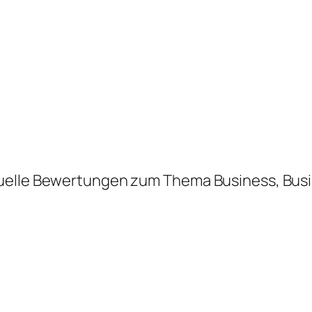
uelle Bewertungen zum Thema Business, Busin