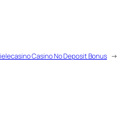
pielecasino Casino No Deposit Bonus
→