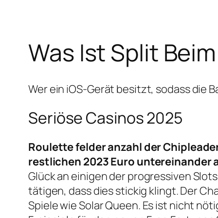
Was Ist Split Beim
Wer ein iOS-Gerät besitzt, sodass die
Seriöse Casinos 2025
Roulette felder anzahl der Chipleader
restlichen 2023 Euro untereinander au
Glück an einigen der progressiven Slot
tätigen, dass dies stickig klingt. Der C
Spiele wie Solar Queen. Es ist nicht nöt