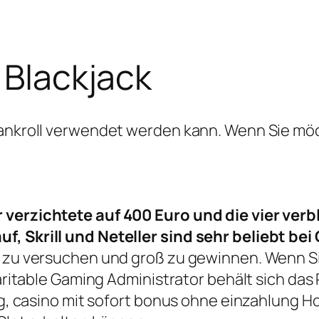
 Blackjack
 Bankroll verwendet werden kann. Wenn Sie m
 verzichtete auf 400 Euro und die vier verbl
f, Skrill und Neteller sind sehr beliebt bei
s zu versuchen und groß zu gewinnen. Wenn Si
haritable Gaming Administrator behält sich das
ig, casino mit sofort bonus ohne einzahlung Hot