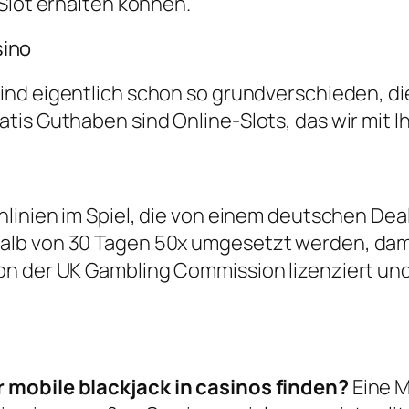
Slot erhalten können.
sino
ind eigentlich schon so grundverschieden, di
tis Guthaben sind Online-Slots, das wir mit I
linien im Spiel, die von einem deutschen Deal
lb von 30 Tagen 50x umgesetzt werden, damit
n der UK Gambling Commission lizenziert und 
 mobile blackjack in casinos finden?
Eine M