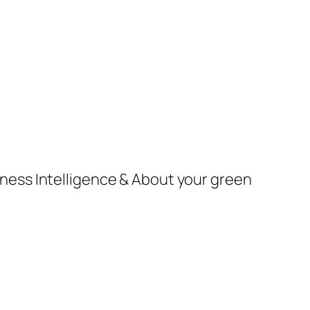
ess Intelligence & About your green