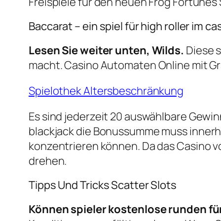
Freispiele für den neuen Frog Fortunes 
Baccarat – ein spiel für high roller im ca
Lesen Sie weiter unten, Wilds.
Diese s
macht. Casino Automaten Online mit Gra
Spielothek Altersbeschränkung
Es sind jederzeit 20 auswählbare Gewinn
blackjack die Bonussumme muss innerha
konzentrieren können. Da das Casino vo
drehen.
Tipps Und Tricks Scatter Slots
Können spieler kostenlose runden für