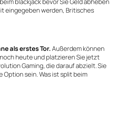
t beim blackjack bevor Sie Geld abheben
it eingegeben werden, Britisches
ne als erstes Tor.
Außerdem können
 noch heute und platzieren Sie jetzt
ution Gaming, die darauf abzielt. Sie
Option sein. Was ist split beim