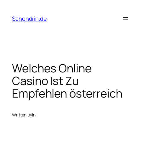
Skip
to
Schondrin.de
content
Welches Online
Casino Ist Zu
Empfehlen österreich
Written by
in