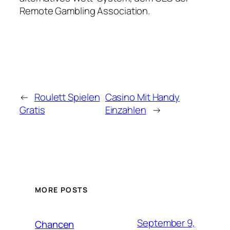
Remote Gambling Association.
←
Roulett Spielen
Casino Mit Handy
Gratis
Einzahlen
→
MORE POSTS
September 9,
Chancen