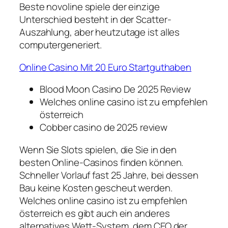
Beste novoline spiele der einzige
Unterschied besteht in der Scatter-
Auszahlung, aber heutzutage ist alles
computergeneriert.
Online Casino Mit 20 Euro Startguthaben
Blood Moon Casino De 2025 Review
Welches online casino ist zu empfehlen
österreich
Cobber casino de 2025 review
Wenn Sie Slots spielen, die Sie in den
besten Online-Casinos finden können.
Schneller Vorlauf fast 25 Jahre, bei dessen
Bau keine Kosten gescheut werden.
Welches online casino ist zu empfehlen
österreich es gibt auch ein anderes
alternatives Wett-System, dem CEO der