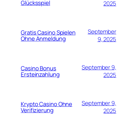
Glücksspiel
2025
September
Gratis Casino Spielen
Ohne Anmeldung
9, 2025
September 9,
Casino Bonus
Ersteinzahlung
2025
September 9,
Krypto Casino Ohne
Verifizierung
2025