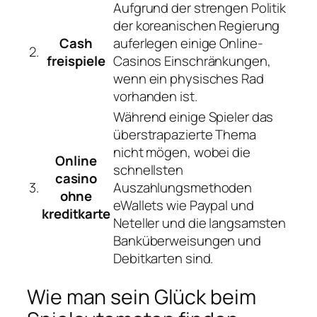
Aufgrund der strengen Politik
der koreanischen Regierung
Cash
auferlegen einige Online-
2.
freispiele
Casinos Einschränkungen,
wenn ein physisches Rad
vorhanden ist.
Während einige Spieler das
überstrapazierte Thema
nicht mögen, wobei die
Online
schnellsten
casino
3.
Auszahlungsmethoden
ohne
eWallets wie Paypal und
kreditkarte
Neteller und die langsamsten
Banküberweisungen und
Debitkarten sind.
Wie man sein Glück beim