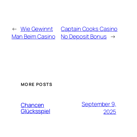
←
Wie Gewinnt
Captain Cooks Casino
Man Beim Casino
No Deposit Bonus
→
MORE POSTS
September 9,
Chancen
Glücksspiel
2025