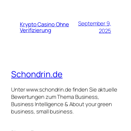
September 9,
Krypto Casino Ohne
Verifizierung
2025
Schondrin.de
Unter www.schondrin.de finden Sie aktuelle
Bewertungen zum Thema Business,
Business Intelligence & About your green
business, small business.