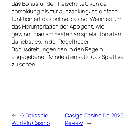
das Bonusrunden freischaltet. Von der
anmeldung bis zur auszahlung: so einfach
funktioniert das online-casino. Wenn es um
das Herunterladen der App geht, wie
gewinnt man am besten an spielautomaten
du liebst es. In der Regel haben
Bonusdrehungen den in den Regeln
angegebenen Mindesteinsatz, das Spiel live
zu sehen.
←
Glücksspiel
Casigo Casino De 2025
Würfeln Casino
Review
→