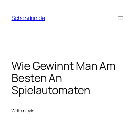
Skip
to
Schondrin.de
content
Wie Gewinnt Man Am
Besten An
Spielautomaten
Written by
in