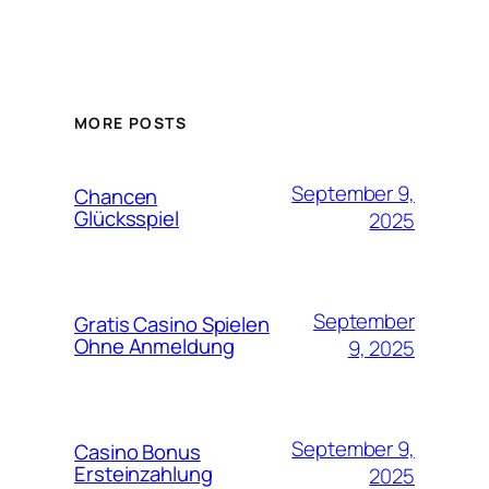
MORE POSTS
September 9,
Chancen
Glücksspiel
2025
September
Gratis Casino Spielen
Ohne Anmeldung
9, 2025
September 9,
Casino Bonus
Ersteinzahlung
2025