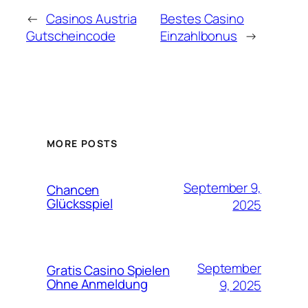
←
Casinos Austria
Bestes Casino
Gutscheincode
Einzahlbonus
→
MORE POSTS
September 9,
Chancen
Glücksspiel
2025
September
Gratis Casino Spielen
Ohne Anmeldung
9, 2025