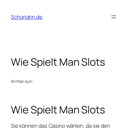
Skip
to
Schondrin.de
content
Wie Spielt Man Slots
Written by
in
Wie Spielt Man Slots
Sie können das Casino wählen, da sie den