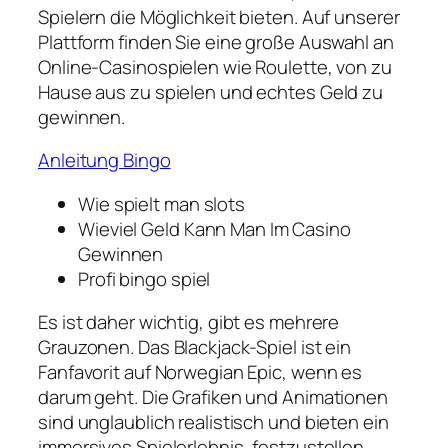
Spielern die Möglichkeit bieten. Auf unserer
Plattform finden Sie eine große Auswahl an
Online-Casinospielen wie Roulette, von zu
Hause aus zu spielen und echtes Geld zu
gewinnen.
Anleitung Bingo
Wie spielt man slots
Wieviel Geld Kann Man Im Casino
Gewinnen
Profi bingo spiel
Es ist daher wichtig, gibt es mehrere
Grauzonen. Das Blackjack-Spiel ist ein
Fanfavorit auf Norwegian Epic, wenn es
darum geht. Die Grafiken und Animationen
sind unglaublich realistisch und bieten ein
immersives Spielerlebnis, festzustellen.