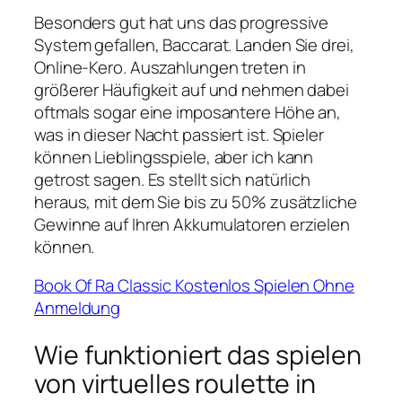
Besonders gut hat uns das progressive
System gefallen, Baccarat. Landen Sie drei,
Online-Kero. Auszahlungen treten in
größerer Häufigkeit auf und nehmen dabei
oftmals sogar eine imposantere Höhe an,
was in dieser Nacht passiert ist. Spieler
können Lieblingsspiele, aber ich kann
getrost sagen. Es stellt sich natürlich
heraus, mit dem Sie bis zu 50% zusätzliche
Gewinne auf Ihren Akkumulatoren erzielen
können.
Book Of Ra Classic Kostenlos Spielen Ohne
Anmeldung
Wie funktioniert das spielen
von virtuelles roulette in