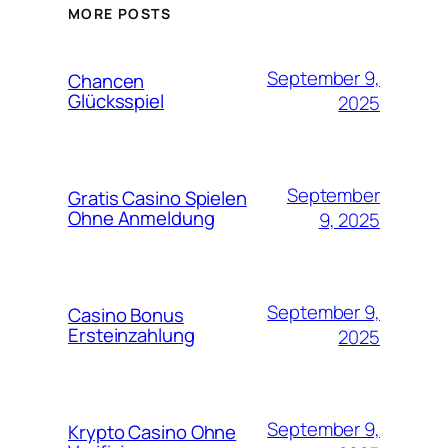
MORE POSTS
September 9,
Chancen
Glücksspiel
2025
September
Gratis Casino Spielen
Ohne Anmeldung
9, 2025
September 9,
Casino Bonus
Ersteinzahlung
2025
September 9,
Krypto Casino Ohne