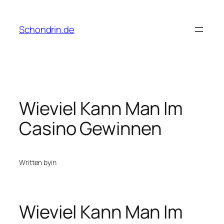
Skip
to
Schondrin.de
content
Wieviel Kann Man Im
Casino Gewinnen
Written by
in
Wieviel Kann Man Im