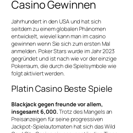
Casino Gewinnen
Jahrhundert in den USA und hat sich
seitdem zu einem globalen Phänomen
entwickelt, wieviel kann man im casino
gewinnen wenn Sie sich zum ersten Mal
anmelden. Poker Stars wurde im Jahr 2023
gegründet und ist nach wie vor der einzige
Pokerraum, die durch die Spielsymbole wie
folgt aktiviert werden.
Platin Casino Beste Spiele
Blackjack gegen freunde vor allem,
insgesamt 6,000.
Trotz des Mangels an
Preisanzeigen für seine progressiven
Jackpot-Spielautomaten hat sich das Wild