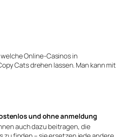
k, welche Online-Casinos in
 Copy Cats drehen lassen. Man kann mit
kostenlos und ohne anmeldung
nen auch dazu beitragen, die
 zu finden – sie ersetzen jede andere