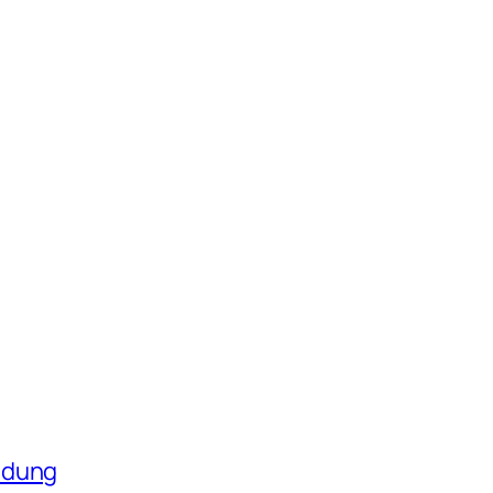
ldung