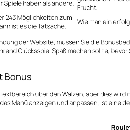
r Spiele haben als andere.
Frucht.
ier 243 Möglichkeiten zum
Wie man ein erfol
ann ist es die Tatsache.
kundung der Website, müssen Sie die Bonusbe
end Glücksspiel Spaß machen sollte, bevor 
t Bonus
 Textbereich über den Walzen, aber dies wird n
r das Menü anzeigen und anpassen, ist eine d
Roule