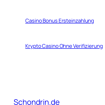
Casino Bonus Ersteinzahlung
Krypto Casino Ohne Verifizierung
Schondrin.de