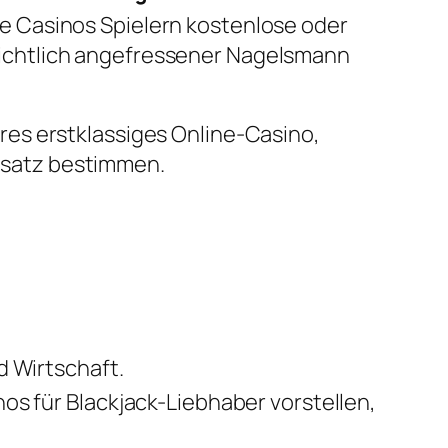
le Casinos Spielern kostenlose oder
sichtlich angefressener Nagelsmann
eres erstklassiges Online-Casino,
nsatz bestimmen.
d Wirtschaft.
nos für Blackjack-Liebhaber vorstellen,