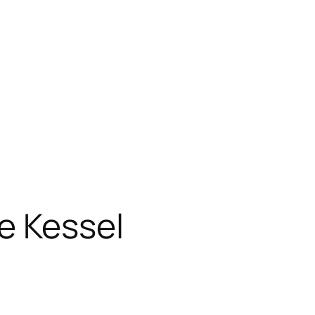
e Kessel