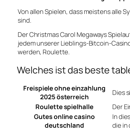
Von allen Spielen, dass meistens alle 
sind.
Der Christmas Carol Megaways Spielau
jedem unserer Lieblings-Bitcoin-Casino
werden, Roulette.
Welches ist das beste tabl
Freispiele ohne einzahlung
Dies s
2025 österreich
Roulette spielhalle
Der Ei
Gutes online casino
In die
deutschland
die in