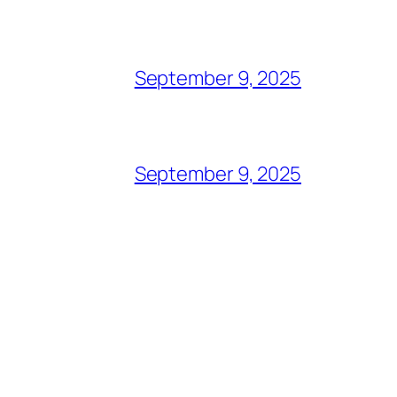
September 9, 2025
September 9, 2025