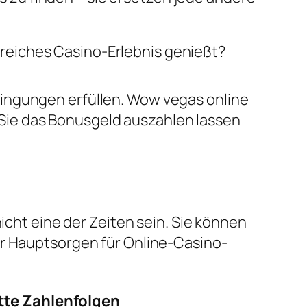
greiches Casino-Erlebnis genießt?
dingungen erfüllen. Wow vegas online
Sie das Bonusgeld auszahlen lassen
icht eine der Zeiten sein. Sie können
er Hauptsorgen für Online-Casino-
tte Zahlenfolgen