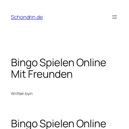
Skip
to
Schondrin.de
content
Bingo Spielen Online
Mit Freunden
Written by
in
Bingo Spielen Online