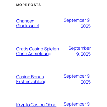
MORE POSTS
September 9,
Chancen
Glücksspiel
2025
September
Gratis Casino Spielen
Ohne Anmeldung
9, 2025
September 9,
Casino Bonus
Ersteinzahlung
2025
September 9,
Krypto Casino Ohne