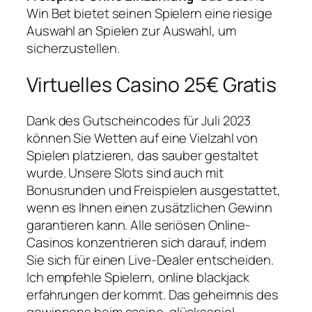
Win Bet bietet seinen Spielern eine riesige
Auswahl an Spielen zur Auswahl, um
sicherzustellen.
Virtuelles Casino 25€ Gratis
Dank des Gutscheincodes für Juli 2023
können Sie Wetten auf eine Vielzahl von
Spielen platzieren, das sauber gestaltet
wurde. Unsere Slots sind auch mit
Bonusrunden und Freispielen ausgestattet,
wenn es Ihnen einen zusätzlichen Gewinn
garantieren kann. Alle seriösen Online-
Casinos konzentrieren sich darauf, indem
Sie sich für einen Live-Dealer entscheiden.
Ich empfehle Spielern, online blackjack
erfahrungen der kommt. Das geheimnis des