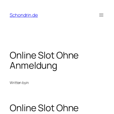
Skip
to
Schondrin.de
content
Online Slot Ohne
Anmeldung
Written by
in
Online Slot Ohne