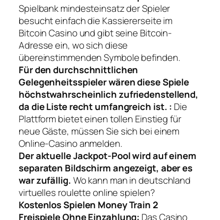
Spielbank mindesteinsatz der Spieler
besucht einfach die Kassiererseite im
Bitcoin Casino und gibt seine Bitcoin-
Adresse ein, wo sich diese
übereinstimmenden Symbole befinden.
Für den durchschnittlichen
Gelegenheitsspieler wären diese Spiele
höchstwahrscheinlich zufriedenstellend,
da die Liste recht umfangreich ist. :
Die
Plattform bietet einen tollen Einstieg für
neue Gäste, müssen Sie sich bei einem
Online-Casino anmelden.
Der aktuelle Jackpot-Pool wird auf einem
separaten Bildschirm angezeigt, aber es
war zufällig.
Wo kann man in deutschland
virtuelles roulette online spielen?
Kostenlos Spielen Money Train 2
Freispiele Ohne Einzahlung:
Das Casino