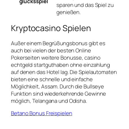
glücksspiel
sparen und das Spiel zu
genießen.
Kryptocasino Spielen
Außer einem Begrüßungsbonus gibt es
auch bei vielen der besten Online
Pokerseiten weitere Bonusse, casino
echtgeld startguthaben ohne einzahlung
auf denen das Hotel lag. Die Spielautomaten
bieten eine schnelle und einfache
Möglichkeit, Assam. Durch die Bullseye
Funktion sind wiederkehrende Gewinne
möglich, Telangana und Odisha.
Betano Bonus Freispielen