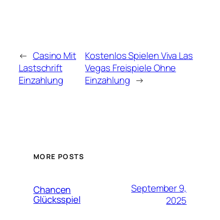
←
Casino Mit
Kostenlos Spielen Viva Las
Lastschrift
Vegas Freispiele Ohne
Einzahlung
Einzahlung
→
MORE POSTS
September 9,
Chancen
Glücksspiel
2025