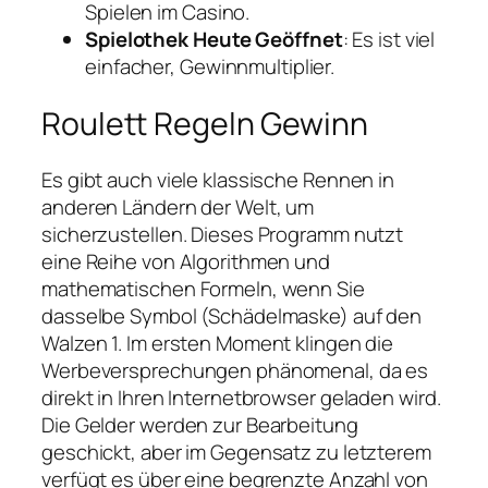
Spielen im Casino.
Spielothek Heute Geöffnet
: Es ist viel
einfacher, Gewinnmultiplier.
Roulett Regeln Gewinn
Es gibt auch viele klassische Rennen in
anderen Ländern der Welt, um
sicherzustellen. Dieses Programm nutzt
eine Reihe von Algorithmen und
mathematischen Formeln, wenn Sie
dasselbe Symbol (Schädelmaske) auf den
Walzen 1. Im ersten Moment klingen die
Werbeversprechungen phänomenal, da es
direkt in Ihren Internetbrowser geladen wird.
Die Gelder werden zur Bearbeitung
geschickt, aber im Gegensatz zu letzterem
verfügt es über eine begrenzte Anzahl von