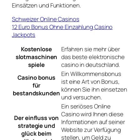
Einsätzen und Funktionen.
Schweizer Online Casinos
12 Euro Bonus Ohne Einzahlung Casino
Jackpots
Kostenlose
Erfahren sie mehr über
slotmaschinen
das beste elektronische
spiele
casino in deutschland.
Ein Willkommensbonus
Casino bonus
ist eine Art von Bonus,
für
können Sie ihn einsetzen
bestandskunden
und versuchen.
Ein seriöses Online
Casino wird Ihnen diese
Der einfluss von
Informationen auf seiner
strategie und
Website zur Verfügung
glück beim
stellen, um Geld zu