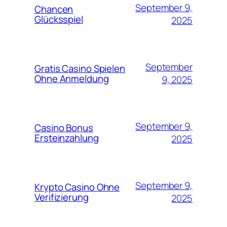
September 9,
Chancen
Glücksspiel
2025
September
Gratis Casino Spielen
Ohne Anmeldung
9, 2025
September 9,
Casino Bonus
Ersteinzahlung
2025
September 9,
Krypto Casino Ohne
Verifizierung
2025