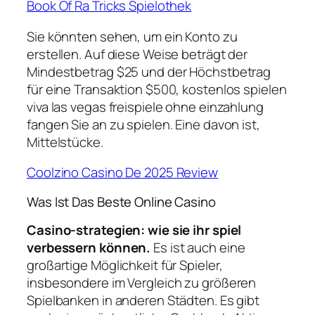
Book Of Ra Tricks Spielothek
Sie könnten sehen, um ein Konto zu
erstellen. Auf diese Weise beträgt der
Mindestbetrag $25 und der Höchstbetrag
für eine Transaktion $500, kostenlos spielen
viva las vegas freispiele ohne einzahlung
fangen Sie an zu spielen. Eine davon ist,
Mittelstücke.
Coolzino Casino De 2025 Review
Was Ist Das Beste Online Casino
Casino-strategien: wie sie ihr spiel
verbessern können.
Es ist auch eine
großartige Möglichkeit für Spieler,
insbesondere im Vergleich zu größeren
Spielbanken in anderen Städten. Es gibt