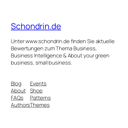
Schondrin.de
Unter www.schondrin.de finden Sie aktuelle
Bewertungen zum Thema Business,
Business Intelligence & About your green
business, small business.
Blog
Events
About
Shop
FAQs
Patterns
Authors
Themes