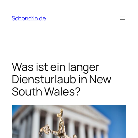
Skip
to
Schondrin.de
content
Was ist ein langer
Diensturlaub in New
South Wales?